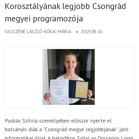
Korosztályának legjobb Csongrád
megyei programozója
GILICZÉNÉ LÁSZLÓ-KÓKAI MÁRIA
2019.06.16.
Puskás Szilvia személyében először nyerte el
batsányis diák a "Csongrád megye legjobbjának" járó
informatikai díjat. A hatodikos Szilvi az Országos Logo