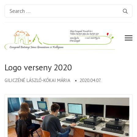
Search
for:
Csongrádi Batsányi János
Gimnázium és Kollégium
Logo verseny 2020
GILICZÉNÉ LÁSZLÓ-KÓKAI MÁRIA
2020.04.07.