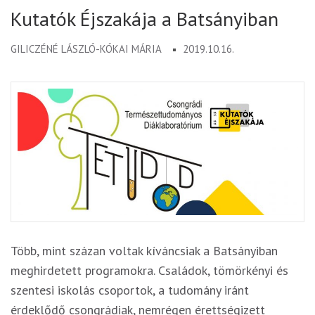
Kutatók Éjszakája a Batsányiban
GILICZÉNÉ LÁSZLÓ-KÓKAI MÁRIA
2019.10.16.
Több, mint százan voltak kíváncsiak a Batsányiban
meghirdetett programokra. Családok, tömörkényi és
szentesi iskolás csoportok, a tudomány iránt
érdeklődő csongrádiak, nemrégen érettségizett