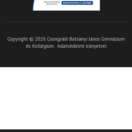
Copyright © 2026
Csongrádi Batsányi János Gimnázium
és Kollégium
.
Adatvédelmi irányelvei