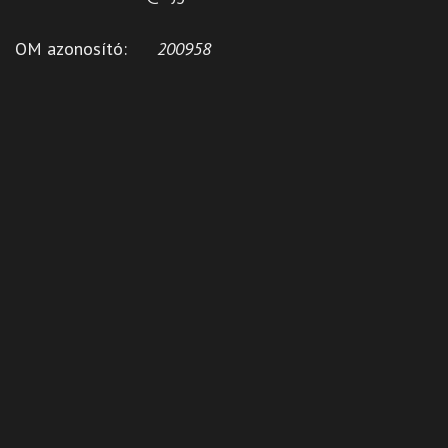
OM azonosító:
200958