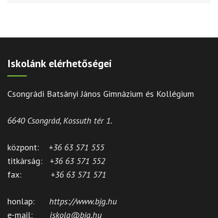
Iskolánk elérhetőségei
Csongrádi Batsányi János Gimnázium és Kollégium
6640 Csongrád, Kossuth tér 1.
központ:
+36 63 571 555
titkárság:
+36 63 571 552
fax:
+36 63 571 571
honlap:
https://www.bjg.hu
e-mail:
iskola@bjg.hu