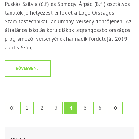
Puskás Szilvia (6.f) és Somogyi Árpád (8.f ) osztályos
tanulók jó helyezést értek el a Logo Országos
Számítástechnikai Tanulmányi Verseny döntőjében. Az
általános iskolás korú diákok legrangosabb országos
programozói versenyének harmadik fordulóját 2019.
április 6-án,…
BŐVEBBEN...
Bejegyzések
1
2
3
4
5
6
lapozása