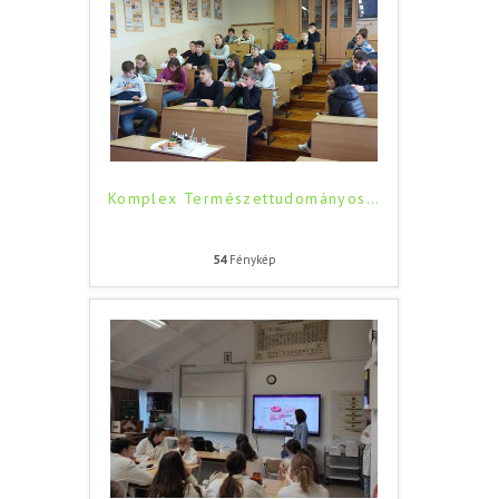
Komplex Természettudományos
…
54
Fénykép