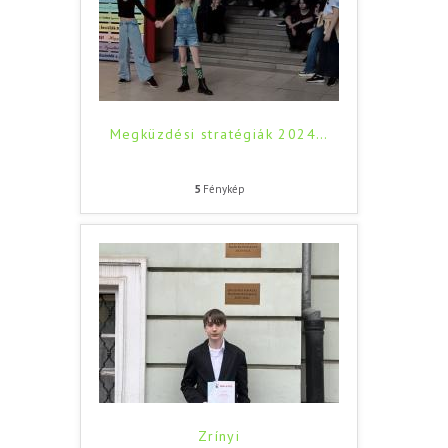
Megküzdési stratégiák 2024
…
5
Fénykép
Zrínyi