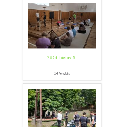
2024 Június BI
14
Fénykép