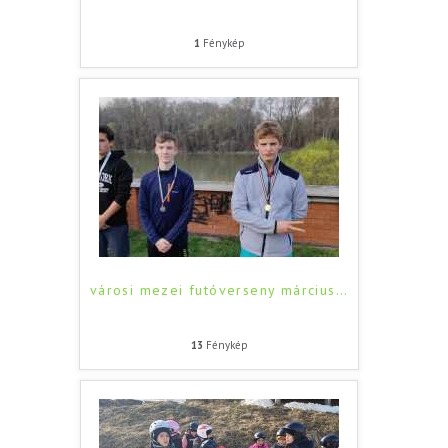
1
Fénykép
városi mezei futóverseny március
…
13
Fénykép