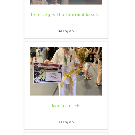
Tehetséges Ifjú Informatikusok
…
4
Fénykép
kyokushin EB
2
Fénykép