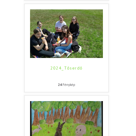
2024_Tőserdő
24
Fénykép