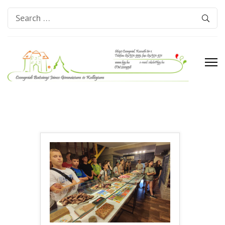
Search
for:
Csongrádi Batsányi János
Gimnázium és Kollégium