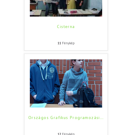
Cisterna
11
Fénykép
Országos Grafikus Programozási
…
12
Fénykép