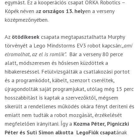
egymást. Ez a kooperációs csapat ORKA Robotics –
Kópék néven a
z országos 13. hely
en a verseny
középmezőnyében.
Az
ötödikesek
csapata megtapasztalhatta Murphy
törvényét a Lego Mindstorms EV3 robot kapcsán:
„ami
elromolhat, az el is romlik”.
Bár a verseny 80 perce
alatt, módszeresen és hősiesen küzdöttek a
hibakereséssel. Felülvizsgálták a csatlakozási portot
és a programkódot, kábelt, szenzort cseréltek,
újragondolták saját programjukat, utólag még 15 perc
hosszabbítást is kaptak a szervezőktől, mégsem
sikerült a rendellenes működés okára fényt deríteni és
emiatt nem tudták a robot mozgását, érzékelését
megfelelően irányítani. Így a
Kozma Péter, Pigniczki
Péter és Suti Simon alkotta LegoFiúk csapat
ának