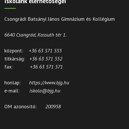
Iskolánk elérhetőségei
Csongrádi Batsányi János Gimnázium és Kollégium
6640 Csongrád, Kossuth tér 1.
központ:
+36 63 571 555
titkárság:
+36 63 571 552
fax:
+36 63 571 571
honlap:
https://www.bjg.hu
e-mail:
iskola@bjg.hu
OM azonosító:
200958