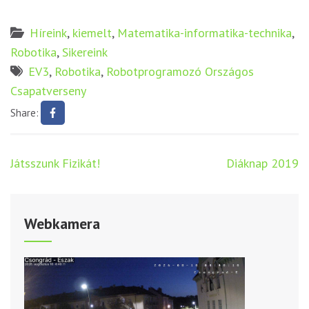
Híreink
,
kiemelt
,
Matematika-informatika-technika
,
Robotika
,
Sikereink
EV3
,
Robotika
,
Robotprogramozó Országos
Csapatverseny
Share:
Bejegyzés
Játsszunk Fizikát!
Diáknap 2019
navigáció
Webkamera