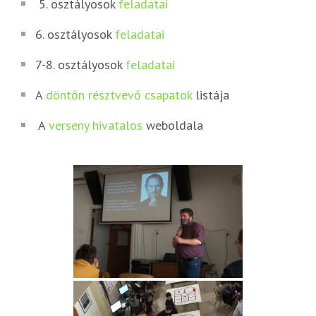
5. osztályosok
feladatai
6. osztályosok
feladatai
7-8. osztályosok
feladatai
A
döntőn résztvevő csapatok
listája
A
verseny hivatalos
weboldala