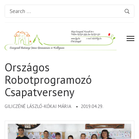
Search
for:
Csongrádi Batsányi János
Országos
Gimnázium és Kollégium
Robotprogramozó
Csapatverseny
GILICZÉNÉ LÁSZLÓ-KÓKAI MÁRIA
2019.04.29.