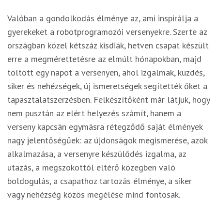
Valóban a gondolkodás élménye az, ami inspirálja a
gyerekeket a robotprogramozói versenyekre. Szerte az
országban közel kétszáz kisdiák, hetven csapat készült
erre a megmérettetésre az elmúlt hónapokban, majd
töltött egy napot a versenyen, ahol izgalmak, küzdés,
siker és nehézségek, új ismeretségek segítették őket a
tapasztalatszerzésben. Felkészítőként már látjuk, hogy
nem pusztán az elért helyezés számít, hanem a
verseny kapcsán egymásra rétegződő saját élmények
nagy jelentőségűek: az újdonságok megismerése, azok
alkalmazása, a versenyre készülődés izgalma, az
utazás, a megszokottól eltérő közegben való
boldogulás, a csapathoz tartozás élménye, a siker
vagy nehézség közös megélése mind fontosak.