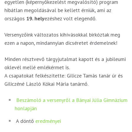
egyetlen (képernyőkezelést megvalósító) program
hibátlan megoldásával be kellett érniük, ami az
országos
19. hely
ezéshez volt elegendő.
Versenyzőink változatos kihívásokkal birkóztak meg
ezen a napon, mindannyian dicséretet érdemelnek!
Minden résztvevő tárgyjutalmat kapott és a jubileumi
oklevél mellé emlékérmet is.
A csapatokat felkészítette: Gilicze Tamás tanár úr és
Giliczéné László Kókai Mária tanárnő.
Beszámoló a versenyről a Bányai Júlia Gimnázium
honlapján
A döntő
eredményei