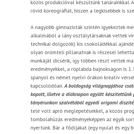
közös produkcióval készültünk tanárainkkal. A
rövid koreográfiát, hiszen a legkisebbek is 
A nagyobb gimnazisták szintén igyekeztek me
alkalmából a lány osztálytársaknak vettek vir
technikai dolgozók) kis csokoládékkal ajándé
olyan örömteli pillanatnak is részesei lehett
munkáját dicsérik, így többen részt vettek m
eredményekkel, a röplabda bajnokságon is 1. h
spanyol és német nyelvi órákon kreatív vers
kapcsolódóan.
A boldogság világnapjához csatla
kapott, illetve a diáknapon együtt készítettünk
tányérunkon szalvétából egyedi origami díszítés
tele volt apró meglepetésekkel, a közös pro
tombolahúzás eredményeképpen az egyik so
nyertünk. Bár a fődíjakat (egy nyulat és egy 