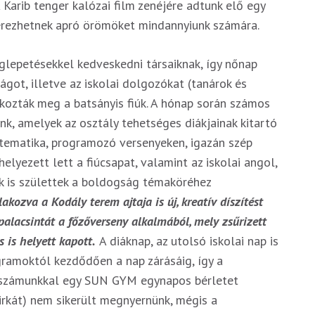
 Karib tenger kalózai film zenéjére adtunk elő egy
szerezhetnek apró örömöket mindannyiunk számára.
glepetésekkel kedveskedni társaiknak, így nőnap
ágot, illetve az iskolai dolgozókat (tanárok és
kozták meg a batsányis fiúk. A hónap során számos
ünk, amelyek az osztály tehetséges diákjainak kitartó
atematika, programozó versenyeken, igazán szép
elyezett lett a fiúcsapat, valamint az iskolai angol,
ek is születtek a boldogság témaköréhez
kozva a Kodály terem ajtaja is új, kreatív díszítést
 palacsintát a főzőverseny alkalmából, mely zsűrizett
 is helyett kapott.
A diáknap, az utolsó iskolai nap is
gramoktól kezdődően a nap zárásáig, így a
rszámunkkal egy SUN GYM egynapos bérletet
birkát) nem sikerült megnyernünk, mégis a