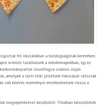
lgoztuk fel iskolánkban a boldogságórák keretében.
apró örömöt találhatunk a mindennapokban, így ez
iákönkormányzattal összefogva számos olyan
k, amelyek a testi-lelki jóllétünk fokozását célozták
azán sok kedves eseményre emlékezhetünk vissza a
fiúk meglepetésével kezdődött. Titokban készülődtek