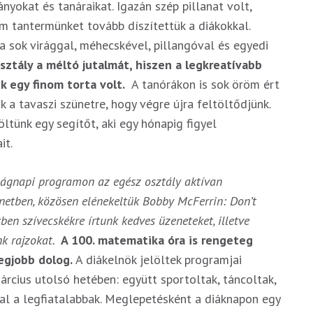
yokat és tanáraikat. Igazán szép pillanat volt,
m tantermünket tovább díszítettük a diákokkal.
a sok virággal, méhecskével, pillangóval és egyedi
sztály a méltó jutalmát, hiszen a legkreatívabb
uk egy finom torta volt.
A tanórákon is sok öröm ért
 a tavaszi szünetre, hogy végre újra feltöltődjünk.
öltünk egy segítőt, aki egy hónapig figyel
it.
ságnapi programon az egész osztály aktívan
netben, közösen elénekeltük Bobby McFerrin: Don’t
ben szívecskékre írtunk kedves üzeneteket, illetve
nk rajzokat.
A 100. matematika óra is rengeteg
legjobb dolog.
A diákelnök jelöltek programjai
rcius utolsó hetében: együtt sportoltak, táncoltak,
ssal a legfiatalabbak. Meglepetésként a diáknapon egy