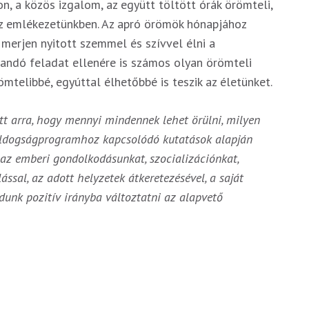
n, a közös izgalom, az együtt töltött órák örömteli,
az emlékezetünkben. Az apró örömök hónapjához
merjen nyitott szemmel és szívvel élni a
dandó feladat ellenére is számos olyan örömteli
mtelibbé, egyúttal élhetőbbé is teszik az életünket.
ott arra, hogy mennyi mindennek lehet örülni, milyen
oldogságprogramhoz kapcsolódó kutatások alapján
 az emberi gondolkodásunkat, szocializációnkat,
ssal, az adott helyzetek átkeretezésével, a saját
unk pozitív irányba változtatni az alapvető