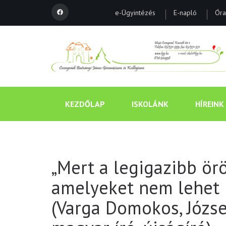
e-Ügyintézés
E-napló
Óra
KEZDŐLAP
ISKOLÁNK
HÍREINK
„Mert a legigazibb ör
amelyeket nem lehet 
(Varga Domokos, József