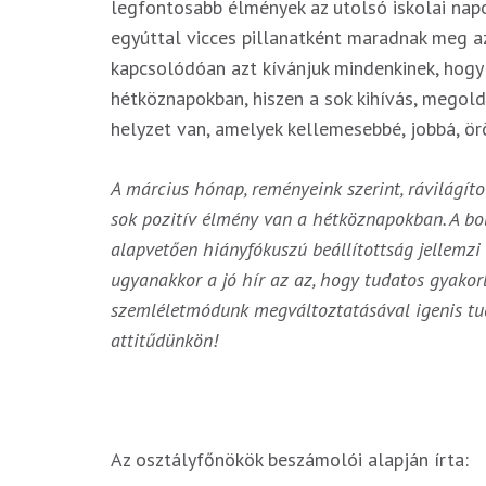
legfontosabb élmények az utolsó iskolai napo
egyúttal vicces pillanatként maradnak meg 
kapcsolódóan azt kívánjuk mindenkinek, hogy 
hétköznapokban, hiszen a sok kihívás, megol
helyzet van, amelyek kellemesebbé, jobbá, örö
A március hónap, reményeink szerint, rávilágít
sok pozitív élmény van a hétköznapokban. A b
alapvetően hiányfókuszú beállítottság jellemzi
ugyanakkor a jó hír az az, hogy tudatos gyakorlá
szemléletmódunk megváltoztatásával igenis tud
attitűdünkön!
Az osztályfőnökök beszámolói alapján írta: