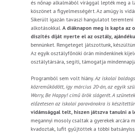
és nőnap alkalmából virággal lepték meg a lán
köszönet a figyelmességért. Az amúgy is vidá
Sikerült igazán tavaszi hangulatot teremteni 
alkotásokkal.
A diáknapon meg is kapta az o
díszítés díját nyerte el az osztály, ajándék
bennünket. Rengeteget játszottunk, készültünk
Az egyik osztályfőnöki órán mindenkinek kijel
osztálytársára, segíti, támogatja mindennapja
Programból sem volt hiány.
Az iskolai boldog
közreműködött, így március 20-án, az egyik szü
Worry, Be Happy! című örök slágerét. A szünetek
előzetesen az iskolai paravánokra is készítettü
vidámsággal telt, hiszen játszva tanulni a 
megannyi mosoly csaltak a gyerekek arcára má
kvadoztak, lufit gyűjtöttek a többi batsányi