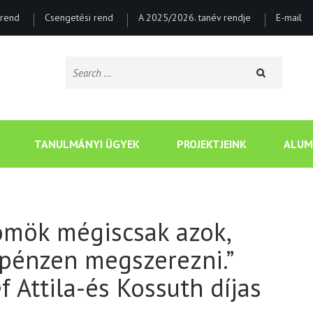
rend
Csengetési rend
A 2025/2026. tanév rendje
E-mail
Search
for:
CSONGRÁDI BATSÁNYI J
TANULMÁNYI ÜGYEK
PROJEKTJEINK
ALUM
ömök mégiscsak azok,
pénzen megszerezni.”
 Attila-és Kossuth díjas