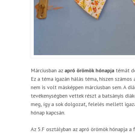
Márciusban az
apró örömök hónapja
témát do
Ez a téma igazán hálás téma, hiszen számos 
nem is volt másképpen márciusban sem. A d
tevékenységben vettek részt a batsányis diáko
meg, így a sok dolgozat, felelés mellett ig
hónap kapcsán.
Az 5.F osztályban az apró örömök hónapja a 