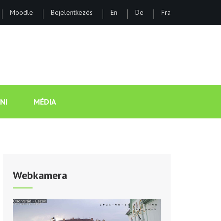
Moodle
Bejelentkezés
En
De
Fra
ÁNOS GIMNÁZIUM ÉS KOLLÉGI
NI
MÉDIA
Webkamera