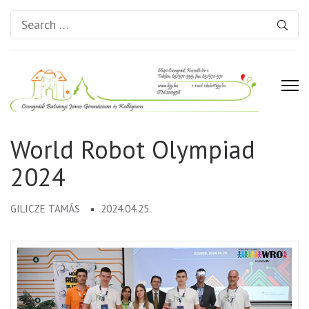
Search
for:
Csongrádi Batsányi János
World Robot Olympiad
Gimnázium és Kollégium
2024
GILICZE TAMÁS
2024.04.25.