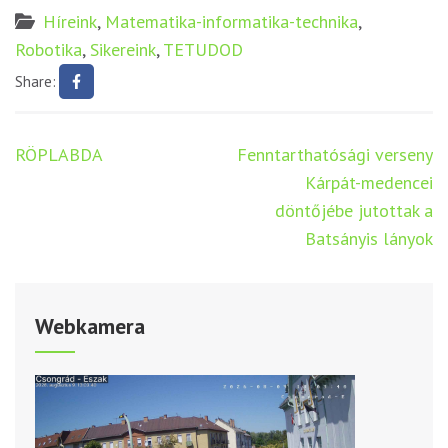
Híreink
,
Matematika-informatika-technika
,
Robotika
,
Sikereink
,
TETUDOD
Share:
Bejegyzés
RÖPLABDA
Fenntarthatósági verseny
navigáció
Kárpát-medencei
döntőjébe jutottak a
Batsányis lányok
Webkamera