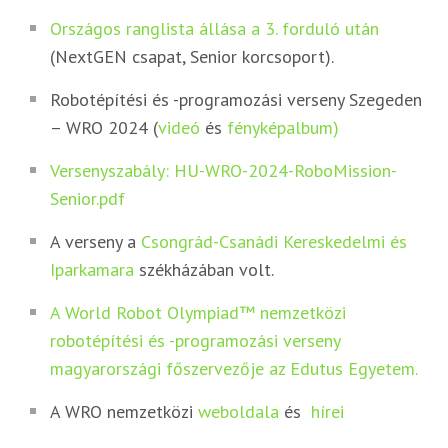
Országos ranglista állása a 3. forduló után
(NextGEN csapat, Senior korcsoport).
Robotépítési és -programozási verseny Szegeden
– WRO 2024 (
videó
és
fényképalbum)
Versenyszabály: HU-WRO-2024-RoboMission-
Senior.pdf
A verseny a
Csongrád-Csanádi Kereskedelmi és
Iparkamara
székházában volt.
A World Robot Olympiad™ nemzetközi
robotépítési és -programozási verseny
magyarországi főszervezője az Edutus Egyetem.
A WRO nemzetközi
weboldala
és
hírei