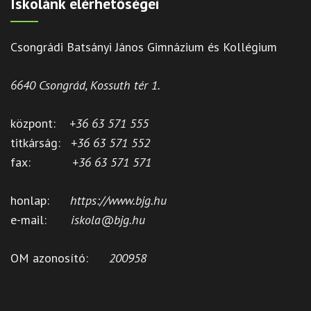
Iskolánk elérhetőségei
Csongrádi Batsányi János Gimnázium és Kollégium
6640 Csongrád, Kossuth tér 1.
központ:
+36 63 571 555
titkárság:
+36 63 571 552
fax:
+36 63 571 571
honlap:
https://www.bjg.hu
e-mail:
iskola@bjg.hu
OM azonosító:
200958