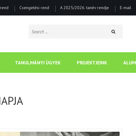
rend
Csengetési rend
A 2025/2026. tanév rendje
E-mail
Search
for:
CSONGRÁDI BATSÁNYI J
TANULMÁNYI ÜGYEK
PROJEKTJEINK
ALUM
APJA