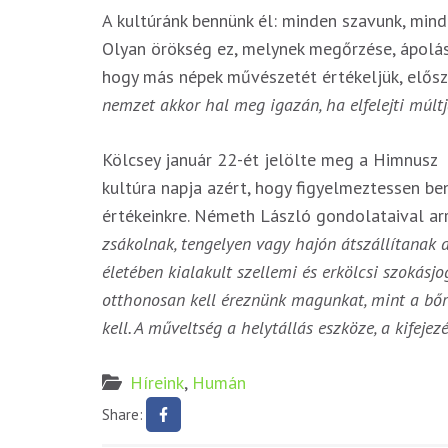
A kultúránk bennünk él: minden szavunk, mind
Olyan örökség ez, melynek megőrzése, ápolás
hogy más népek művészetét értékeljük, elősz
nemzet akkor hal meg igazán, ha elfelejti múltjá
Kölcsey január 22-ét jelölte meg a Himnusz 
kultúra napja azért, hogy figyelmeztessen ben
értékeinkre. Németh László gondolataival arr
zsákolnak, tengelyen vagy hajón átszállítanak 
életében kialakult szellemi és erkölcsi szokásj
otthonosan kell éreznünk magunkat, mint a bő
kell. A műveltség a helytállás eszköze, a kifejez
Híreink
,
Humán
Share: