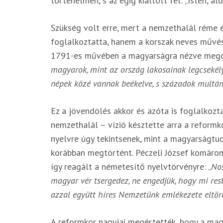
történelmen, s az égig kiáltott fel: „Isten, á
Szükség volt erre, mert a nemzethalál réme
foglalkoztatta, hanem a korszak neves művésze
1791-es művében a magyarságra nézve megdöb
magyarok, mint az ország lakosainak legcsekél
népek közé vannak beékelve, s századok multán t
Ez a jövendölés akkor és azóta is foglalkozta
nemzethalál – vízió késztette arra a reformk
nyelvre úgy tekintsenek, mint a magyarságtud
korábban megtörtént. Péczeli József komáro
így reagált a németesítő nyelvtörvényre: „
Nos
magyar vér tsergedez, ne engedjük, hogy mi res
azzal együtt híres Nemzetünk emlékezete eltörö
A reformkor nagyjai megértették, hogy a mag