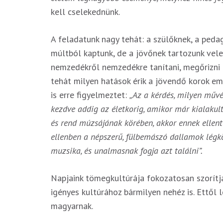
kell cselekednünk.
A feladatunk nagy tehát: a szülőknek, a peda
múltból kaptunk, de a jövőnek tartozunk vele
nemzedékről nemzedékre tanítani, megőrizni ez
tehát milyen hatások érik a jövendő korok emb
is erre figyelmeztet:
„Az a kérdés, milyen műv
kezdve addig az életkorig, amikor már kialaku
és rend múzsájának körében, akkor ennek ellenté
ellenben a népszerű, fülbemászó dallamok légkö
muzsika, és unalmasnak fogja azt találni”.
Napjaink tömegkultúrája fokozatosan szorítja
igényes kultúrához bármilyen nehéz is. Ettől 
magyarnak.