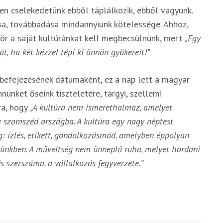
en cselekedetünk ebből táplálkozik, ebből vagyunk.
a, továbbadása mindannyiunk kötelessége. Ahhoz,
ör a saját kultúránkat kell megbecsülnünk, mert
„Egy
t, ha két kézzel tépi ki önnön gyökereit!”
befejezésének dátumaként, ez a nap lett a magyar
nünket őseink tiszteletére, tárgyi, szellemi
a, hogy „
A kultúra nem ismerethalmaz, amelyet
a szomszéd országba. A kultúra egy nagy néptest
og: ízlés, etikett, gondolkozásmód, amelyben éppolyan
rünkben. A műveltség nem ünneplő ruha, melyet hordani
és szerszáma, a vállalkozás fegyverzete.”