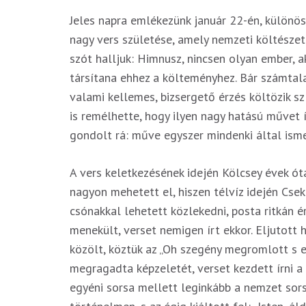
Jeles napra emlékezünk január 22-én, különö
nagy vers születése, amely nemzeti költészet
szót halljuk: Himnusz, nincsen olyan ember, a
társítana ehhez a költeményhez. Bár számtal
valami kellemes, bizsergető érzés költözik s
is remélhette, hogy ilyen nagy hatású művet 
gondolt rá: műve egyszer mindenki által isme
A vers keletkezésének idején Kölcsey évek ó
nagyon mehetett el, hiszen télvíz idején Csek
csónakkal lehetett közlekedni, posta ritkán 
menekült, verset nemigen írt ekkor. Eljutott 
közölt, köztük az „Oh szegény megromlott s 
megragadta képzeletét, verset kezdett írni
egyéni sorsa mellett leginkább a nemzet sor