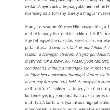
nélkül. A nyelvünk a legnagyobb nemzeti érté
nyereség az a törvény, amely a magyar nyelv
Magyarországon Kölcsey Himnusza előtt, a 18
mellette nagy tisztelettel tekintettek Rákócz
Egy feljegyzésben az idős Erkel visszaemlé
pillanataira:
„Csend van. Ülök és gondolkodok. 
teszem a szöveget, olvasom. Megint gondolkodo
mesteremnek a szava, aki Pozsonyban tanított,
komponálsz, mindig a harangok szava jusson e
én fülemben a pozsonyi harangok. Áhítat száll
olvad, egy óra sem telik belé, és megvan a Him
az ihletőforrás sokszor a legegyszerűbb dol
költeménye, így komponálhatta az ismerős dal
mutatva. A kultúra folyamatos megújulásához
mondhatjuk, a felsorolás folyamatos napjain