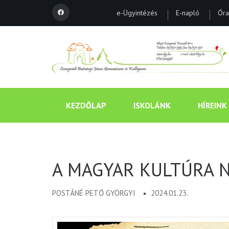
e-Ügyintézés
E-napló
Óra
KEZDŐLAP
ISKOLÁNK
HÍREINK
A MAGYAR KULTÚRA N
POSTÁNÉ PETŐ GYÖRGYI
2024.01.23.