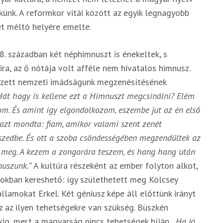
künk. A reformkor vitái között az egyik legnagyobb
et méltó helyére emelte.
. században két néphimnuszt is énekeltek, s
ira, az ő nótája volt afféle nem hivatalos himnusz.
kezett nemzeti imádságunk megzenésítésének
Hát hogy is kellene ezt a Himnuszt megcsinálni? Elém
m. És amint így elgondolkozom, eszembe jut az én első
 azt mondta: fiam, amikor valami szent zenét
szedbe. És ott a szoba csöndességében megzendültek az
t meg. A kezem a zongorára teszem, és hang hang után
nuszunk.”
A kultúra részeként az ember folyton alkot,
gokban kereshető: így születhetett meg Kölcsey
lamokat Erkel. Két géniusz képe áll előttünk irányt
 az ilyen tehetségekre van szükség. Büszkén
kig, mert a magyarság nincs tehetségek híján.
„Ha jó