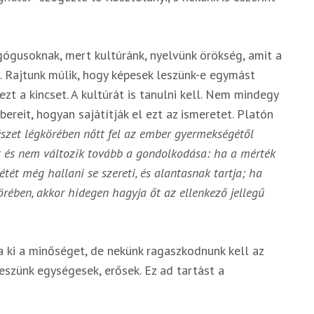
gógusoknak, mert kultúránk, nyelvünk örökség, amit a
. Rajtunk múlik, hogy képesek leszünk-e egymást
t a kincset. A kultúrát is tanulni kell. Nem mindegy
ereit, hogyan sajátítják el ezt az ismeretet. Platón
észet légkörében nőtt fel az ember gyermekségétől
lt és nem változik tovább a gondolkodása: ha a mérték
tét még hallani se szereti, és alantasnak tartja; ha
rében, akkor hidegen hagyja őt az ellenkező jellegű
 ki a minőséget, de nekünk ragaszkodnunk kell az
leszünk egységesek, erősek. Ez ad tartást a