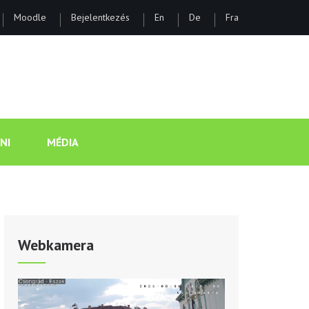
Moodle
Bejelentkezés
En
De
Fra
ÁNOS GIMNÁZIUM ÉS KOLLÉGI
NI
MÉDIA
Webkamera