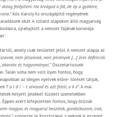
 dolog felépíteni. Ha kivágod a fát, de ép a gyökere,
orona.”
Kós Károly Az országépítő regényének
aradásunk okát. A szilárd alapokon álló magyarság
kodásra, újrahajtott a nemzet fájának koronája.
n”.
rtól, amely csak területet jelöl. A nemzet alapja az
zavak, nem jelszavak, nem jelvények […] üres definíciói
, akarata és hagyományai.”
Összetartozunk
n. Talán soha nem volt ilyen fontos, hogy
napokban az idegen nyelvek előre- törését látjuk,
k T o l d i – t olvasod és azt feleli, o k é”
. A mai
tések helyett jelekkel tűzdelt üzenetekben
 Éppen ezért kifejezetten fontos, hogy őrizzük
vem magyar, és magyarul beszélek, gondolkozom, írok,
gható.”-
szögezte le Kosztolányi, s nekünk is eszerint