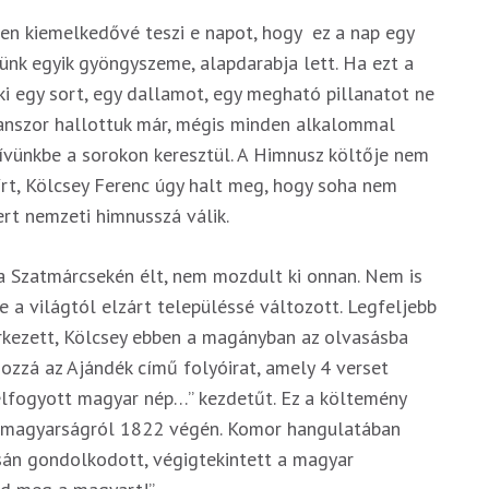
sen kiemelkedővé teszi e napot, hogy ez a nap egy
ünk egyik gyöngyszeme, alapdarabja lett. Ha ezt a
ki egy sort, egy dallamot, egy megható pillanatot ne
anszor hallottuk már, mégis minden alkalommal
zívünkbe a sorokon keresztül. A Himnusz költője nem
írt, Kölcsey Ferenc úgy halt meg, hogy soha nem
rt nemzeti himnusszá válik.
ta Szatmárcsekén élt, nem mozdult ki onnan. Nem is
e a világtól elzárt településsé változott. Legfeljebb
érkezett, Kölcsey ebben a magányban az olvasásba
hozzá az Ajándék című folyóirat, amely 4 verset
elfogyott magyar nép…” kezdetűt. Ez a költemény
 a magyarságról 1822 végén. Komor hangulatában
sán gondolkodott, végigtekintett a magyar