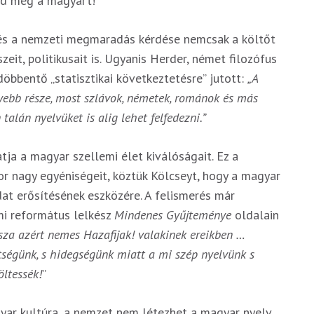
ldd meg a magyart!”
 és a nemzeti megmaradás kérdése nemcsak a költőt
it, politikusait is. Ugyanis Herder, német filozófus
bentő „statisztikai következtetésre” jutott:
„A
yebb része, most szlávok, németek, románok és más
alán nyelvüket is alig lehet felfedezni.”
tja a magyar szellemi élet kiválóságait. Ez a
or nagy egyéniségeit, köztük Kölcseyt, hogy a magyar
at erősítésének eszközére. A felismerés már
mi református lelkész
Mindenes Gyűjteménye
oldalain
za azért nemes Hazafijak! valakinek ereikben …
tségünk, s hidegségünk miatt a mi szép nyelvünk s
ltessék!
”
yar kultúra, a nemzet nem létezhet a magyar nyelv