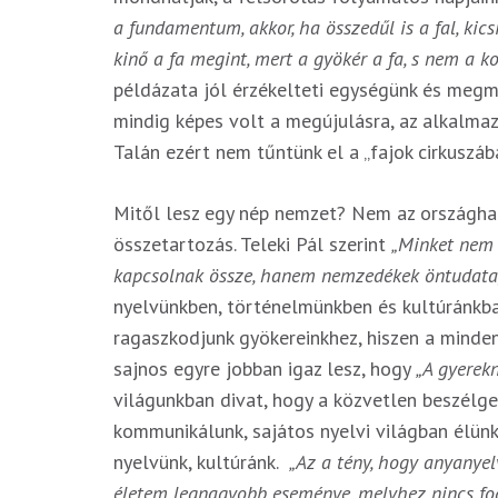
a fundamentum, akkor, ha összedűl is a fal, kicsi
kinő a fa megint, mert a gyökér a fa, s nem a k
példázata jól érzékelteti egységünk és megm
mindig képes volt a megújulásra, az alkalmaz
Talán ezért nem tűntünk el a „fajok cirkuszába
Mitől lesz egy nép nemzet? Nem az országhatá
összetartozás. Teleki Pál szerint
„Minket nem s
kapcsolnak össze, hanem nemzedékek öntudata
nyelvünkben, történelmünkben és kultúránkba
ragaszkodjunk gyökereinkhez, hiszen a minden
sajnos egyre jobban igaz lesz, hogy
„A gyerekne
világunkban divat, hogy a közvetlen beszélge
kommunikálunk, sajátos nyelvi világban élünk.
nyelvünk, kultúránk.
„Az a tény, hogy anyanyel
életem legnagyobb eseménye, melyhez nincs fo