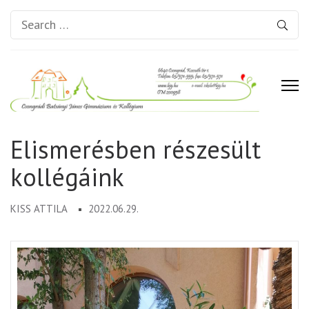
Search
for:
Csongrádi Batsányi János
Elismerésben részesült
Gimnázium és Kollégium
kollégáink
KISS ATTILA
2022.06.29.