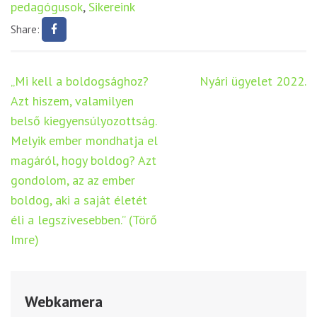
pedagógusok
,
Sikereink
Share:
Bejegyzés
„Mi kell a boldogsághoz?
Nyári ügyelet 2022.
navigáció
Azt hiszem, valamilyen
belső kiegyensúlyozottság.
Melyik ember mondhatja el
magáról, hogy boldog? Azt
gondolom, az az ember
boldog, aki a saját életét
éli a legszívesebben.” (Törő
Imre)
Webkamera