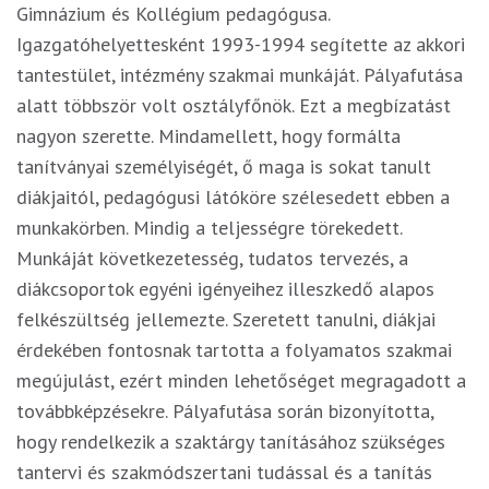
Gimnázium és Kollégium pedagógusa.
Igazgatóhelyettesként 1993-1994 segítette az akkori
tantestület, intézmény szakmai munkáját. Pályafutása
alatt többször volt osztályfőnök. Ezt a megbízatást
nagyon szerette. Mindamellett, hogy formálta
tanítványai személyiségét, ő maga is sokat tanult
diákjaitól, pedagógusi látóköre szélesedett ebben a
munkakörben. Mindig a teljességre törekedett.
Munkáját következetesség, tudatos tervezés, a
diákcsoportok egyéni igényeihez illeszkedő alapos
felkészültség jellemezte. Szeretett tanulni, diákjai
érdekében fontosnak tartotta a folyamatos szakmai
megújulást, ezért minden lehetőséget megragadott a
továbbképzésekre. Pályafutása során bizonyította,
hogy rendelkezik a szaktárgy tanításához szükséges
tantervi és szakmódszertani tudással és a tanítás