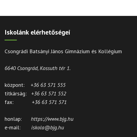
Iskolánk elérhetőségei
Csongrádi Batsányi János Gimnázium és Kollégium
6640 Csongrád, Kossuth tér 1.
központ:
+36 63 571 555
titkárság:
+36 63 571 552
fax:
+36 63 571 571
honlap:
https://www.bjg.hu
e-mail:
iskola@bjg.hu