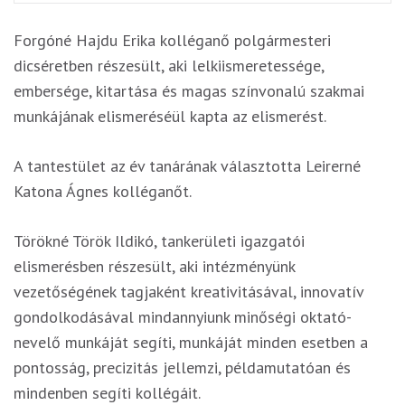
Forgóné Hajdu Erika kolléganő polgármesteri
dicséretben részesült, aki lelkiismeretessége,
embersége, kitartása és magas színvonalú szakmai
munkájának elismeréséül kapta az elismerést.
A tantestület az év tanárának választotta Leirerné
Katona Ágnes kolléganőt.
Törökné Török Ildikó, tankerületi igazgatói
elismerésben részesült, aki intézményünk
vezetőségének tagjaként kreativitásával, innovatív
gondolkodásával mindannyiunk minőségi oktató-
nevelő munkáját segíti, munkáját minden esetben a
pontosság, precizitás jellemzi, példamutatóan és
mindenben segíti kollégáit.