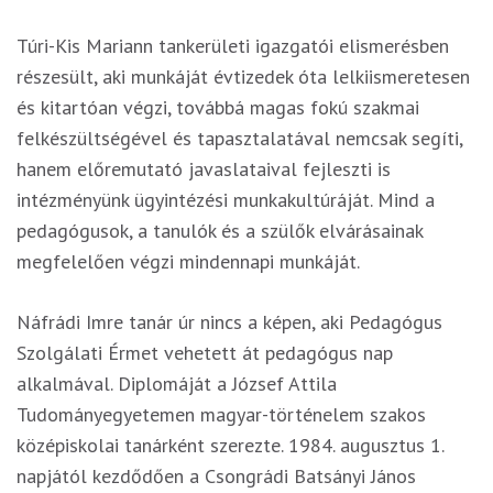
Túri-Kis Mariann tankerületi igazgatói elismerésben
részesült, aki munkáját évtizedek óta lelkiismeretesen
és kitartóan végzi, továbbá magas fokú szakmai
felkészültségével és tapasztalatával nemcsak segíti,
hanem előremutató javaslataival fejleszti is
intézményünk ügyintézési munkakultúráját. Mind a
pedagógusok, a tanulók és a szülők elvárásainak
megfelelően végzi mindennapi munkáját.
Náfrádi Imre tanár úr nincs a képen, aki Pedagógus
Szolgálati Érmet vehetett át pedagógus nap
alkalmával. Diplomáját a József Attila
Tudományegyetemen magyar-történelem szakos
középiskolai tanárként szerezte. 1984. augusztus 1.
napjától kezdődően a Csongrádi Batsányi János