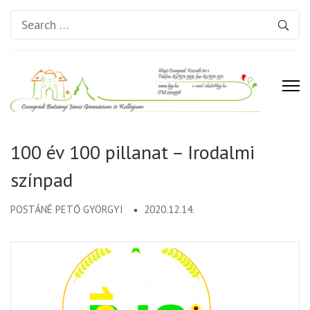
Search
for:
Csongrádi Batsányi János
Gimnázium és Kollégium
100 év 100 pillanat – Irodalmi
színpad
POSTÁNÉ PETŐ GYÖRGYI
2020.12.14.