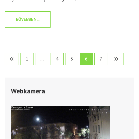
BŐVEBBEN...
Bejegyzések
1
…
4
5
6
7
lapozása
Webkamera