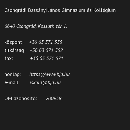
Csongrádi Batsányi János Gimnázium és Kollégium
6640 Csongrád, Kossuth tér 1.
központ:
+36 63 571 555
titkárság:
+36 63 571 552
fax:
+36 63 571 571
honlap:
https://www.bjg.hu
e-mail:
iskola@bjg.hu
OM azonosító:
200958