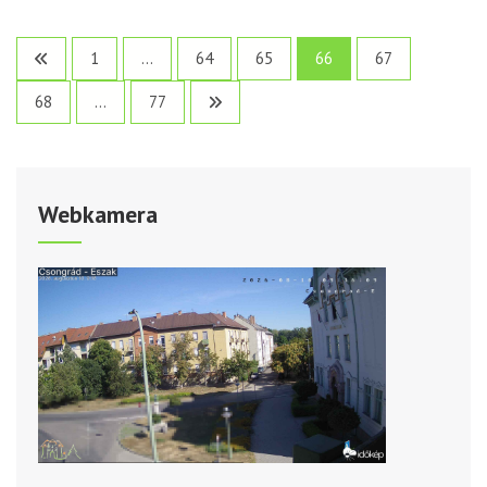
Bejegyzések
1
…
64
65
66
67
lapozása
68
…
77
Webkamera