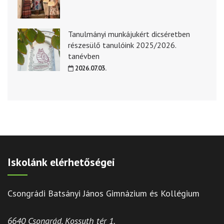
Tanulmányi munkájukért dicséretben
részesülő tanulóink 2025/2026.
tanévben
2026.07.03.
Iskolánk elérhetőségei
Csongrádi Batsányi János Gimnázium és Kollégium
6640 Csongrád, Kossuth tér 1.