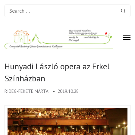
Search
for:
Csongrádi Batsányi János
Gimnázium és Kollégium
Hunyadi László opera az Erkel
Színházban
RIDEG-FEKETE MÁRTA
2019.10.28.