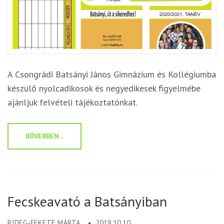
A Csongrádi Batsányi János Gimnázium és Kollégiumba
készülő nyolcadikosok és negyedikesek figyelmébe
ajánljuk felvételi tájékoztatónkat.
BŐVEBBEN...
Fecskeavató a Batsányiban
RIDEG-FEKETE MÁRTA
2019.10.10.