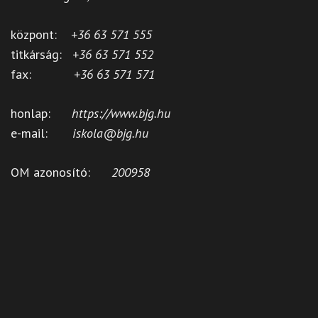
központ:
+36 63 571 555
titkárság:
+36 63 571 552
fax:
+36 63 571 571
honlap:
https://www.bjg.hu
e-mail:
iskola@bjg.hu
OM azonosító:
200958