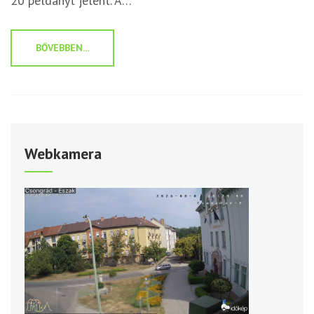
20 példányt jelent. A…
BŐVEBBEN...
Webkamera