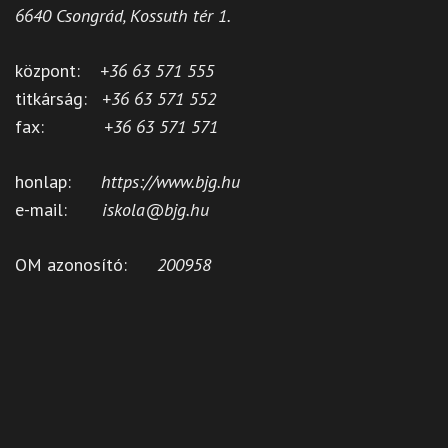
6640 Csongrád, Kossuth tér 1.
központ:
+36 63 571 555
titkárság:
+36 63 571 552
fax:
+36 63 571 571
honlap:
https://www.bjg.hu
e-mail:
iskola@bjg.hu
OM azonosító:
200958