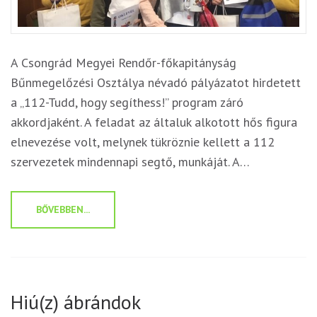
A Csongrád Megyei Rendőr-főkapitányság
Bűnmegelőzési Osztálya névadó pályázatot hirdetett
a „112-Tudd, hogy segíthess!” program záró
akkordjaként. A feladat az általuk alkotott hős figura
elnevezése volt, melynek tükröznie kellett a 112
szervezetek mindennapi segtő, munkáját. A…
BŐVEBBEN...
Hiú(z) ábrándok