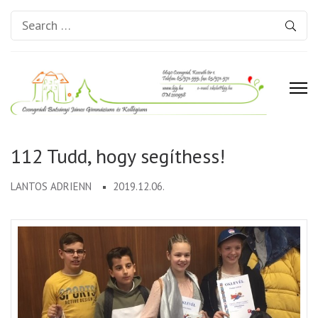
Search
for:
Csongrádi Batsányi János
Gimnázium és Kollégium
112 Tudd, hogy segíthess!
LANTOS ADRIENN
2019.12.06.