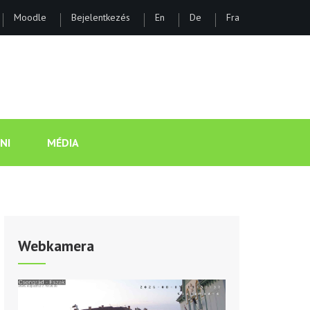
Moodle
Bejelentkezés
En
De
Fra
ÁNOS GIMNÁZIUM ÉS KOLLÉGI
NI
MÉDIA
Webkamera