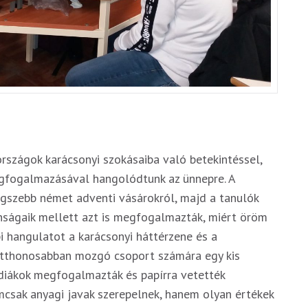
országok karácsonyi szokásaiba való betekintéssel,
egfogalmazásával hangolódtunk az ünnepre. A
egszebb német adventi vásárokról, majd a tanulók
ánságaik mellett azt is megfogalmazták, miért öröm
pi hangulatot a karácsonyi háttérzene és a
otthonosabban mozgó csoport számára egy kis
 diákok megfogalmazták és papírra vetették
mcsak anyagi javak szerepelnek, hanem olyan értékek