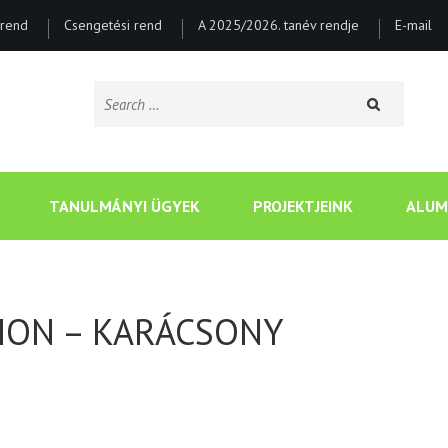
rend
Csengetési rend
A 2025/2026. tanév rendje
E-mail
Search
for:
CSONGRÁDI BATSÁNYI J
TANULMÁNYI ÜGYEK
PROJEKTJEINK
ALUM
HON – KARÁCSONY