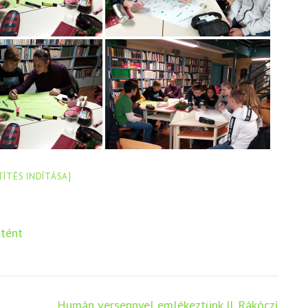
TÍTÉS INDÍTÁSA]
rtént
Humán versennyel emlékeztünk II. Rákóczi