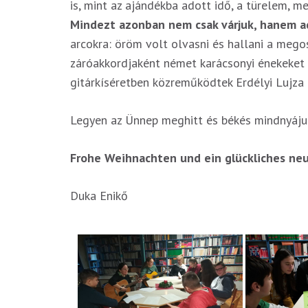
is, mint az ajándékba adott idő, a türelem, 
Mindezt azonban nem csak várjuk, hanem ad
arcokra: öröm volt olvasni és hallani a mego
záróakkordjaként német karácsonyi énekeket 
gitárkíséretben közreműködtek Erdélyi Lujza 
Legyen az Ünnep meghitt és békés mindnyáju
Frohe Weihnachten und ein glückliches neu
Duka Enikő