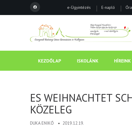
e-Ügyintézés
E-napló
Óra
KEZDŐLAP
ISKOLÁNK
HÍREINK
ES WEIHNACHTET SC
KÖZELEG
DUKA ENIKŐ
2019.12.19.