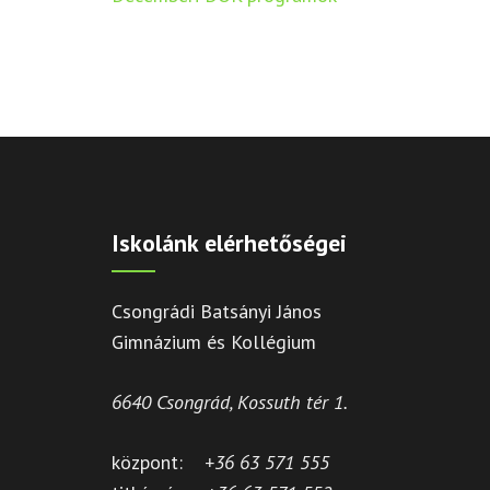
navigáció
Iskolánk elérhetőségei
Csongrádi Batsányi János
Gimnázium és Kollégium
6640 Csongrád, Kossuth tér 1.
központ:
+36 63 571 555