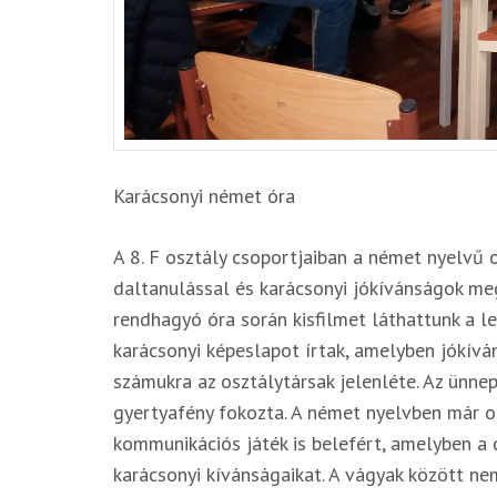
Karácsonyi német óra
A 8. F osztály csoportjaiban a német nyelvű 
daltanulással és karácsonyi jókívánságok m
rendhagyó óra során kisfilmet láthattunk a l
karácsonyi képeslapot írtak, amelyben jókív
számukra az osztálytársak jelenléte. Az ünne
gyertyafény fokozta. A német nyelvben már 
kommunikációs játék is belefért, amelyben a
karácsonyi kívánságaikat. A vágyak között ne