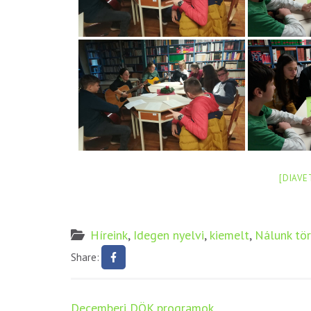
[DIAVE
Híreink
,
Idegen nyelvi
,
kiemelt
,
Nálunk tö
Share:
Bejegyzés
Decemberi DÖK programok