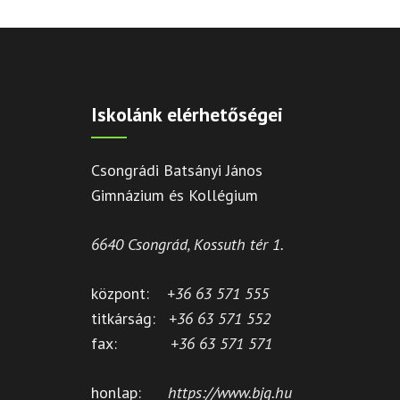
Iskolánk elérhetőségei
Csongrádi Batsányi János
Gimnázium és Kollégium
6640 Csongrád, Kossuth tér 1.
központ:
+36 63 571 555
titkárság:
+36 63 571 552
fax:
+36 63 571 571
honlap:
https://www.bjg.hu