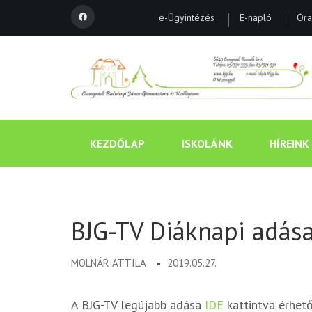
e-Ügyintézés
E-napló
Óra
KEZDŐLAP
ISKOLÁNK
HÍREINK
BJG-TV Diáknapi adás
MOLNÁR ATTILA
2019.05.27.
A BJG-TV legújabb adása
IDE
kattintva érhető