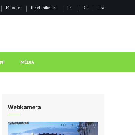
Moodle
Bejelentkezés
En
De
Fra
ÁNOS GIMNÁZIUM ÉS KOLLÉGI
NI
MÉDIA
Webkamera