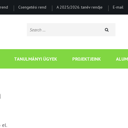
rend
Csengetési rend
A 2025/2026. tanév rendje
E-mail
Search
for:
CSONGRÁDI BATSÁNYI J
TANULMÁNYI ÜGYEK
PROJEKTJEINK
ALUM
a
 el.