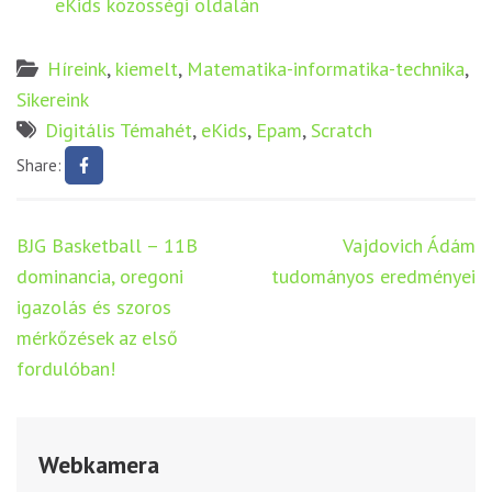
eKids közösségi oldalán
Híreink
,
kiemelt
,
Matematika-informatika-technika
,
Sikereink
Digitális Témahét
,
eKids
,
Epam
,
Scratch
Share:
Bejegyzés
BJG Basketball – 11B
Vajdovich Ádám
navigáció
dominancia, oregoni
tudományos eredményei
igazolás és szoros
mérkőzések az első
fordulóban!
Webkamera