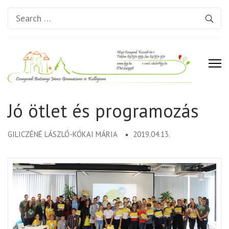
Search
for:
Csongrádi Batsányi János
Jó ötlet és programozás
Gimnázium és Kollégium
GILICZÉNÉ LÁSZLÓ-KÓKAI MÁRIA
2019.04.13.