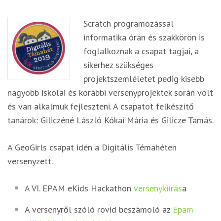
Scratch programozással
informatika órán és szakkörön is
foglalkoznak a csapat tagjai, a
sikerhez szükséges
projektszemléletet pedig kisebb
nagyobb iskolai és korábbi versenyprojektek során volt
és van alkalmuk fejleszteni. A csapatot felkészítő
tanárok: Giliczéné László Kókai Mária és Gilicze Tamás.
A GeoGirls csapat idén a Digitális Témahéten
versenyzett.
A VI. EPAM eKids Hackathon
versenykiírás
a
A versenyről szóló rövid beszámoló az
Epam