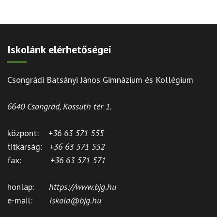
Iskolánk elérhetőségei
Csongrádi Batsányi János Gimnázium és Kollégium
6640 Csongrád, Kossuth tér 1.
központ:
+36 63 571 555
titkárság:
+36 63 571 552
fax:
+36 63 571 571
honlap:
https://www.bjg.hu
e-mail:
iskola@bjg.hu