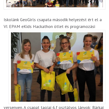
Iskolánk GeoGirls csapata második helyezést ért el a
VI. EPAM eKids Hackathon ötlet és programozási
versenyen. A csapat tagjai 6.f osztályos lányok: Bárkai