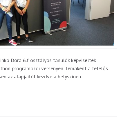
Sinkó Dóra 6.f osztályos tanulók képviselték
thon programozói versenyen. Témaként a felelős
esen az alapjaitól kezdve a helyszínen…