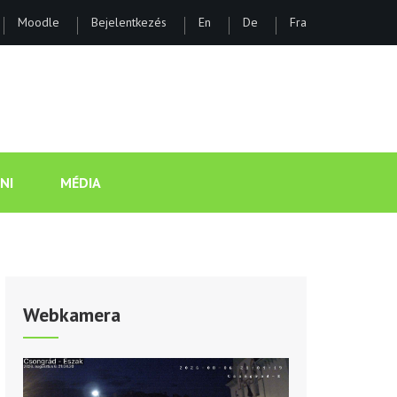
Moodle
Bejelentkezés
En
De
Fra
ÁNOS GIMNÁZIUM ÉS KOLLÉGI
NI
MÉDIA
Webkamera