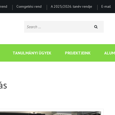
rend
Csengetési rend
A 2025/2026. tanév rendje
E-mail
Search
for:
CSONGRÁDI BATSÁNYI J
TANULMÁNYI ÜGYEK
PROJEKTJEINK
ALUM
ás