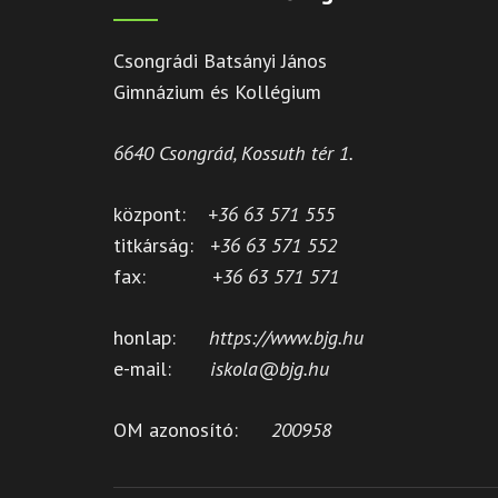
Csongrádi Batsányi János
Gimnázium és Kollégium
6640 Csongrád, Kossuth tér 1.
központ:
+36 63 571 555
titkárság:
+36 63 571 552
fax:
+36 63 571 571
honlap:
https://www.bjg.hu
e-mail:
iskola@bjg.hu
OM azonosító:
200958