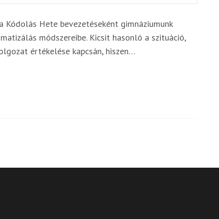
a a Kódolás Hete bevezetéseként gimnáziumunk
omatizálás módszereibe. Kicsit hasonló a szituáció,
olgozat értékelése kapcsán, hiszen…