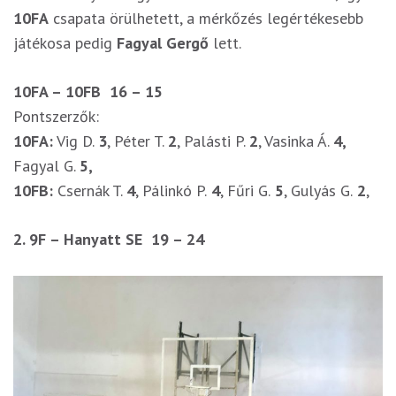
10FA
csapata örülhetett, a mérkőzés legértékesebb
játékosa pedig
Fagyal Gergő
lett.
10FA – 10FB
16 – 15
Pontszerzők:
10FA:
Vig D.
3
, Péter T.
2
, Palásti P.
2
, Vasinka Á.
4,
Fagyal G.
5,
10FB:
Csernák T.
4
, Pálinkó P.
4
, Fűri G.
5
, Gulyás G.
2
,
2. 9F – Hanyatt SE 19 – 24