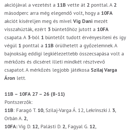
akciójával a vezetést a
11B
vette át
2
ponttal. A
2
másodperc arra még elegendő volt, hogy a
10FA
akciót kíséreljen meg és mivel
Vig Dani
mezét
visszahúzták, ezért
3
büntetőhöz jutott a
10FA
csapata. A
3
-ból
1
büntetőt tudott érvényesíteni és így
végül
1
ponttal a
11B
örülhetett a győzelemnek. A
bajnokság eddigi legkiélezettebb összecsapása volt a
mérkőzés és dicséret illeti mindkét résztvevő
csapatot. A mérkőzés legjobb játékosa
Szilaj Varga
Áron
lett.
11B – 10FA
27 – 26 (8-11)
Pontszerzők:
11B
: Faragó T.
10
, Szilaj-Varga Á. 12, Lekrinszki J.
3
,
Orbán A.
2
,
10FA:
Vig D.
12
, Palásti D.
2
, Fagyal G.
12
,