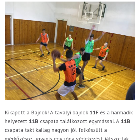
Kikapott a Bajnok! A tavalyi bajnok
11F
és a harmadik
helyezett
11B
csapata találkozott egymással. A
11B
csapata taktikailag nagyon jól felkészült a
mérkőzésre, ugyanis egy zóna védekezést játszottak,