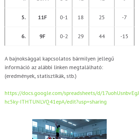
5.
11F
0-1
18
25
-7
6.
9F
0-2
29
44
-15
A bajnoksággal kapcsolatos bármilyen jellegű
információ az alábbi linken megtalálható:
(eredmények, statisztikák, stb.)
https://docs.google.com/spreadsheets/d/17uohUsnbvE
hc5ky-ITHTUNLVQ41epA/edit?usp=sharing