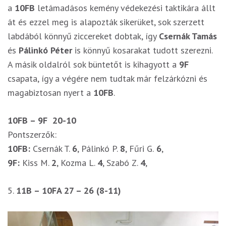
a
10FB
letámadásos kemény védekezési taktikára állt
át és ezzel meg is alapozták sikerüket, sok szerzett
labdából könnyű ziccereket dobtak, így
Csernák Tamás
és
Pálinkó Péter
is könnyű kosarakat tudott szerezni.
A másik oldalról sok büntetőt is kihagyott a
9F
csapata, így a végére nem tudtak már felzárkózni és
magabiztosan nyert a
10FB
.
10FB – 9F
20-10
Pontszerzők:
10FB:
Csernák T.
6
, Pálinkó P.
8
, Fűri G.
6
,
9F:
Kiss M.
2
, Kozma L.
4
, Szabó Z.
4
,
5.
11B – 10FA 27 – 26 (8-11)