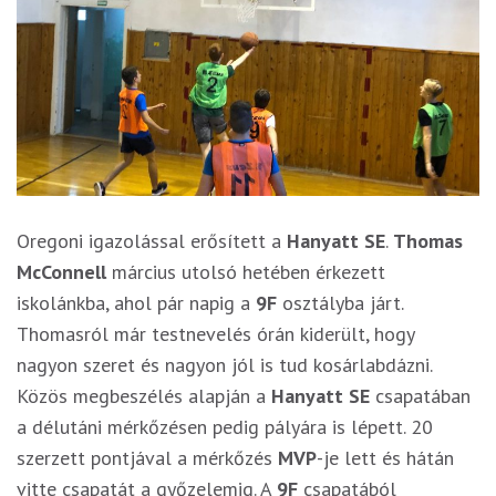
Oregoni igazolással erősített a
Hanyatt SE
.
Thomas
McConnell
március utolsó hetében érkezett
iskolánkba, ahol pár napig a
9F
osztályba járt.
Thomasról már testnevelés órán kiderült, hogy
nagyon szeret és nagyon jól is tud kosárlabdázni.
Közös megbeszélés alapján a
Hanyatt SE
csapatában
a délutáni mérkőzésen pedig pályára is lépett. 20
szerzett pontjával a mérkőzés
MVP
-je lett és hátán
vitte csapatát a győzelemig. A
9F
csapatából