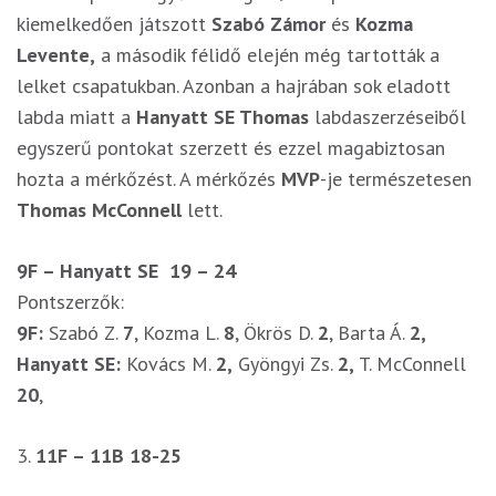
kiemelkedően játszott
Szabó Zámor
és
Kozma
Levente,
a második félidő elején még tartották a
lelket csapatukban. Azonban a hajrában sok eladott
labda miatt a
Hanyatt SE Thomas
labdaszerzéseiből
egyszerű pontokat szerzett és ezzel magabiztosan
hozta a mérkőzést. A mérkőzés
MVP
-je természetesen
Thomas McConnell
lett.
9F – Hanyatt SE
19 – 24
Pontszerzők:
9F:
Szabó Z.
7
, Kozma L.
8
, Ökrös D.
2
, Barta Á.
2,
Hanyatt SE:
Kovács M.
2,
Gyöngyi Zs.
2,
T. McConnell
20
,
3.
11F – 11B 18-25