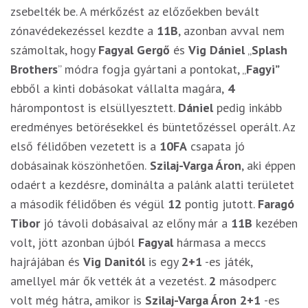
zsebelték be. A mérkőzést az előzőekben bevált
zónavédekezéssel kezdte a
11B
, azonban avval nem
számoltak, hogy
Fagyal Gergő
és
Vig Dániel
„
Splash
Brothers
” módra fogja gyártani a pontokat, „
Fagyi”
ebből a kinti dobásokat vállalta magára,
4
hárompontost is elsüllyesztett.
Dániel
pedig inkább
eredményes betörésekkel és büntetőzéssel operált. Az
első félidőben vezetett is a
10FA
csapata jó
dobásainak köszönhetően.
Szilaj-Varga Áron
, aki éppen
odaért a kezdésre, dominálta a palánk alatti területet
a második félidőben és végül
12
pontig jutott.
Faragó
Tibor
jó távoli dobásaival az előny már a
11B
kezében
volt, jött azonban újból
Fagyal
hármasa a meccs
hajrájában és
Vig Danitól
is egy
2+1
-es játék,
amellyel már ők vették át a vezetést.
2
másodperc
volt még hátra, amikor is
Szilaj-Varga Áron 2+1
-es