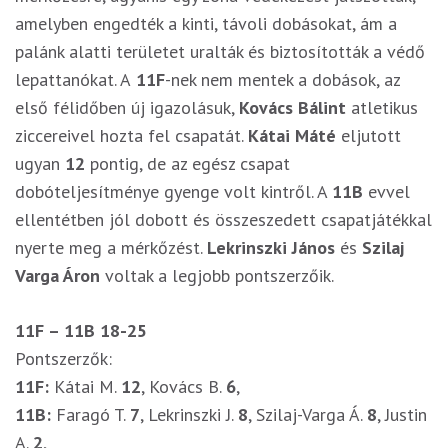
amelyben engedték a kinti, távoli dobásokat, ám a
palánk alatti területet uralták és biztosították a védő
lepattanókat. A
11F
-nek nem mentek a dobások, az
első félidőben új igazolásuk,
Kovács Bálint
atletikus
ziccereivel hozta fel csapatát.
Kátai Máté
eljutott
ugyan
12
pontig, de az egész csapat
dobóteljesítménye gyenge volt kintről. A
11B
evvel
ellentétben jól dobott és összeszedett csapatjátékkal
nyerte meg a mérkőzést.
Lekrinszki János
és
Szilaj
Varga Áron
voltak a legjobb pontszerzőik.
11F – 11B
18-25
Pontszerzők:
11F:
Kátai M.
12
, Kovács B.
6
,
11B:
Faragó T.
7
, Lekrinszki J.
8
, Szilaj-Varga Á.
8
, Justin
A.
2
,