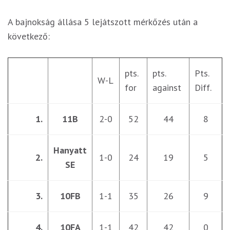
A bajnokság állása 5 lejátszott mérkőzés után a
következő:
pts.
pts.
Pts.
W-L
for
against
Diff.
1.
11B
2-0
52
44
8
Hanyatt
2.
1-0
24
19
5
SE
3.
10FB
1-1
35
26
9
4.
10FA
1-1
42
42
0