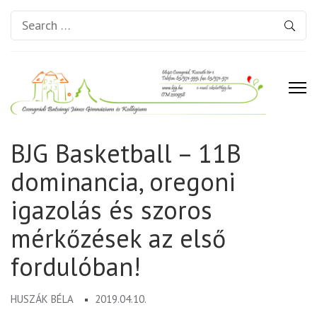
Search
for:
Csongrádi Batsányi János
BJG Basketball – 11B
Gimnázium és Kollégium
dominancia, oregoni
igazolás és szoros
mérkőzések az első
fordulóban!
HUSZÁK BÉLA
2019.04.10.