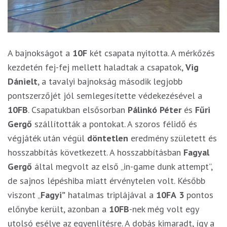
A bajnokságot a
10F
két csapata nyitotta. A mérkőzés
kezdetén fej-fej mellett haladtak a csapatok,
Vig
Dánielt
, a tavalyi bajnokság második legjobb
pontszerzőjét jól semlegesítette védekezésével a
10FB
. Csapatukban elsősorban
Pálinkó Péter
és
Fűri
Gergő
szállították a pontokat. A szoros félidő és
végjáték után végül
döntetlen
eredmény született és
hosszabbítás következett. A hosszabbításban
Fagyal
Gergő
által megvolt az első „in-game dunk attempt”,
de sajnos lépéshiba miatt érvénytelen volt. Később
viszont „
Fagyi”
hatalmas triplájával a
10FA
3
pontos
előnybe került, azonban a
10FB
-nek még volt egy
utolsó esélye az egyenlítésre. A dobás kimaradt, így a