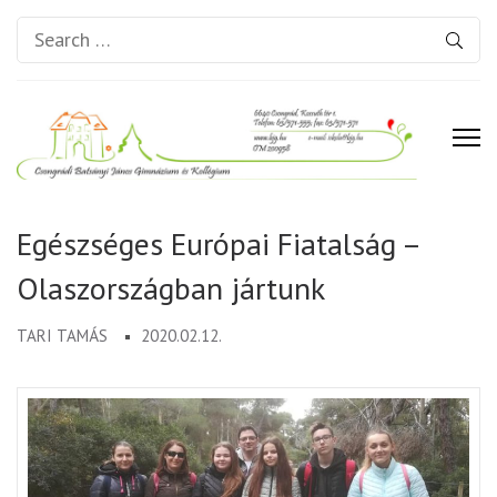
Search
for:
Csongrádi Batsányi János
Gimnázium és Kollégium
Egészséges Európai Fiatalság –
Olaszországban jártunk
TARI TAMÁS
2020.02.12.