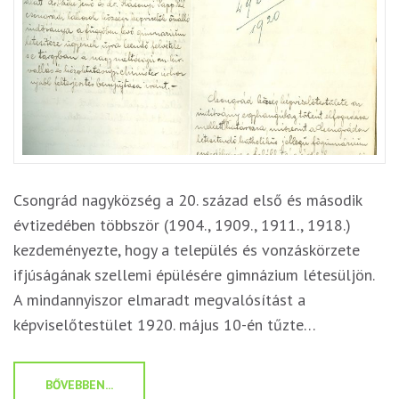
Csongrád nagyközség a 20. század első és második
évtizedében többször (1904., 1909., 1911., 1918.)
kezdeményezte, hogy a település és vonzáskörzete
ifjúságának szellemi épülésére gimnázium létesüljön.
A mindannyiszor elmaradt megvalósítást a
képviselőtestület 1920. május 10-én tűzte…
BŐVEBBEN...