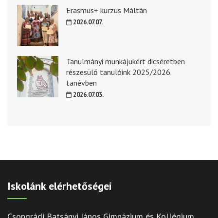
Erasmus+ kurzus Máltán
2026.07.07.
Tanulmányi munkájukért dicséretben
részesülő tanulóink 2025/2026.
tanévben
2026.07.03.
Iskolánk elérhetőségei
Csongrádi Batsányi János Gimnázium és Kollégium