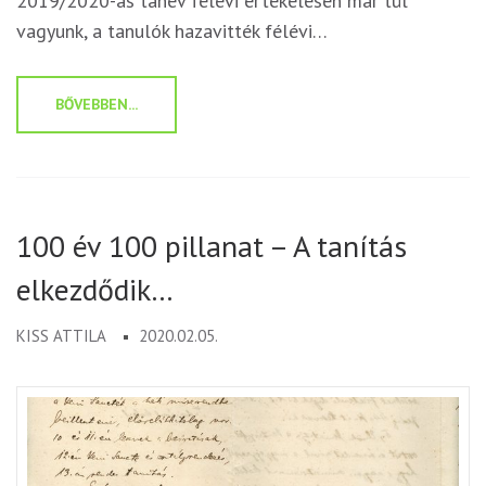
2019/2020-as tanév félévi értékelésén már túl
vagyunk, a tanulók hazavitték félévi…
BŐVEBBEN...
100 év 100 pillanat – A tanítás
elkezdődik…
KISS ATTILA
2020.02.05.