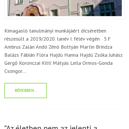
Kimagasló tanulmányi munkájáért dicséretben
részesült a 2019/2020. tanév I. félév végén 5.F
Ambrus Zalán Andó Zénó Bottyán Martin Brindza
Balázs Fábián Flóra Hajdú Hanna Hajdú Zsóka Juhász
Gergő Koronczai Kitti Mátyás Leila Ormos-Gonda
Csongor…
BŐVEBBEN...
”Az életben nem az jelenti a