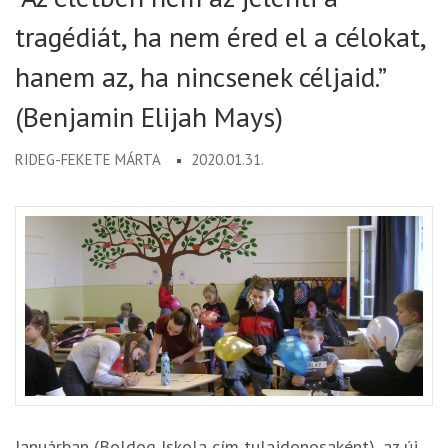
tragédiát, ha nem éred el a célokat,
hanem az, ha nincsenek céljaid.”
(Benjamin Elijah Mays)
RIDEG-FEKETE MÁRTA
2020.01.31.
Januárban (Boldog Iskola cím tulajdonosaként), az új