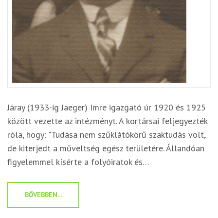
Járay (1933-ig Jaeger) Imre igazgató úr 1920 és 1925
között vezette az intézményt. A kortársai feljegyezték
róla, hogy: "Tudása nem szűklátókörű szaktudás volt,
de kiterjedt a műveltség egész területére. Állandóan
figyelemmel kísérte a folyóiratok és…
BŐVEBBEN...