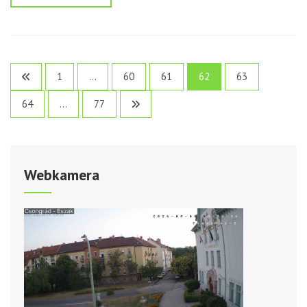
Bejegyzések
1
…
60
61
62
63
lapozása
64
…
77
Webkamera