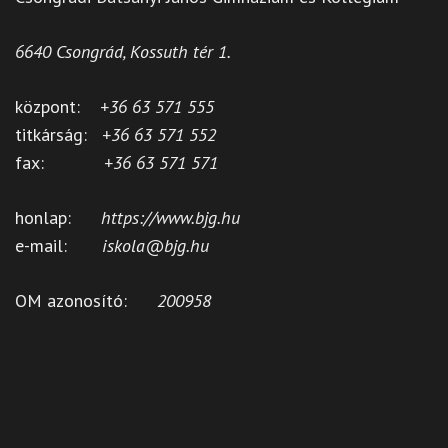
6640 Csongrád, Kossuth tér 1.
központ:
+36 63 571 555
titkárság:
+36 63 571 552
fax:
+36 63 571 571
honlap:
https://www.bjg.hu
e-mail:
iskola@bjg.hu
OM azonosító:
200958