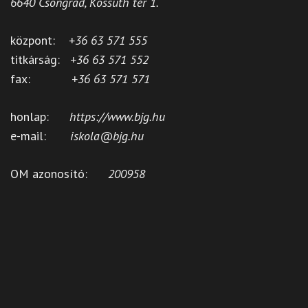
6640 Csongrád, Kossuth tér 1.
központ:
+36 63 571 555
titkárság:
+36 63 571 552
fax:
+36 63 571 571
honlap:
https://www.bjg.hu
e-mail:
iskola@bjg.hu
OM azonosító:
200958