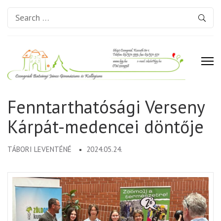
Search
for:
Csongrádi Batsányi János
Fenntarthatósági Verseny
Gimnázium és Kollégium
Kárpát-medencei döntője
TÁBORI LEVENTÉNÉ
2024.05.24.