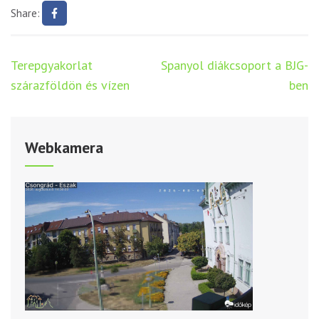
Share:
Bejegyzés
Terepgyakorlat
Spanyol diákcsoport a BJG-
navigáció
szárazföldön és vízen
ben
Webkamera