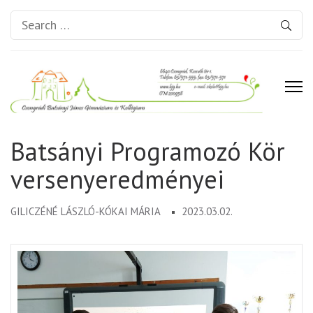
Search
for:
Csongrádi Batsányi János
Batsányi Programozó Kör
Gimnázium és Kollégium
versenyeredményei
GILICZÉNÉ LÁSZLÓ-KÓKAI MÁRIA
2023.03.02.