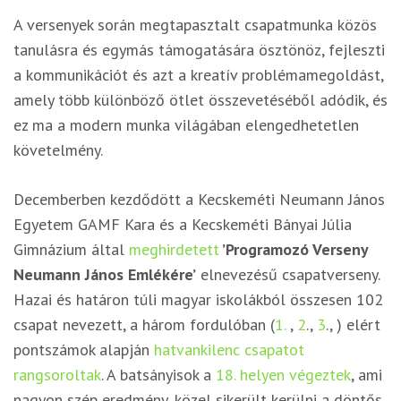
A versenyek során megtapasztalt csapatmunka közös
tanulásra és egymás támogatására ösztönöz, fejleszti
a kommunikációt és azt a kreatív problémamegoldást,
amely több különböző ötlet összevetéséből adódik, és
ez ma a modern munka világában elengedhetetlen
követelmény.
Decemberben kezdődött a Kecskeméti Neumann János
Egyetem GAMF Kara és a Kecskeméti Bányai Júlia
Gimnázium által
meghirdetett
’Programozó Verseny
Neumann János Emlékére’
elnevezésű csapatverseny.
Hazai és határon túli magyar iskolákból összesen 102
csapat nevezett, a három fordulóban (
1.
,
2
.,
3
., ) elért
pontszámok alapján
hatvankilenc csapatot
rangsoroltak
. A batsányisok a
18. helyen végeztek
, ami
nagyon szép eredmény, közel sikerült kerülni a döntős