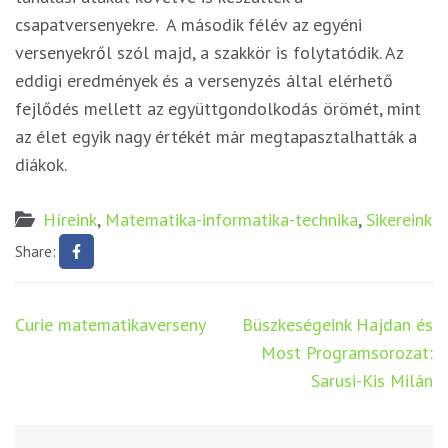
csapatversenyekre. A második félév az egyéni
versenyekről szól majd, a szakkör is folytatódik. Az
eddigi eredmények és a versenyzés által elérhető
fejlődés mellett az együttgondolkodás örömét, mint
az élet egyik nagy értékét már megtapasztalhatták a
diákok.
Híreink
,
Matematika-informatika-technika
,
Sikereink
Share:
Bejegyzés
Curie matematikaverseny
Büszkeségeink Hajdan és
navigáció
Most Programsorozat:
Sarusi-Kis Milán