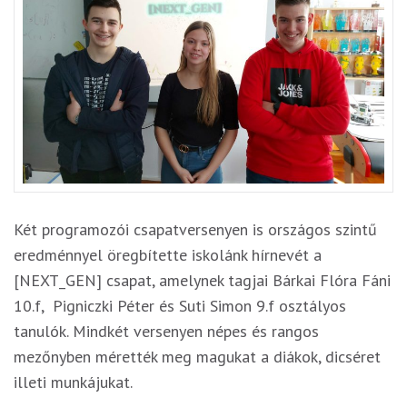
Két programozói csapatversenyen is országos szintű
eredménnyel öregbítette iskolánk hírnevét a
[NEXT_GEN] csapat, amelynek tagjai Bárkai Flóra Fáni
10.f, Pigniczki Péter és Suti Simon 9.f osztályos
tanulók. Mindkét versenyen népes és rangos
mezőnyben mérették meg magukat a diákok, dicséret
illeti munkájukat.