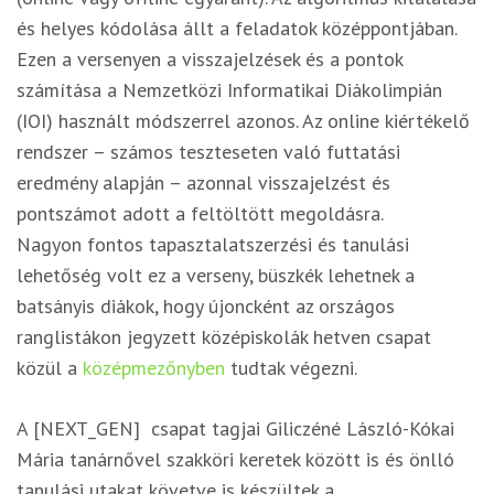
és helyes kódolása állt a feladatok középpontjában.
Ezen a versenyen a visszajelzések és a pontok
számítása a Nemzetközi Informatikai Diákolimpián
(IOI) használt módszerrel azonos. Az online kiértékelő
rendszer – számos teszteseten való futtatási
eredmény alapján – azonnal visszajelzést és
pontszámot adott a feltöltött megoldásra.
Nagyon fontos tapasztalatszerzési és tanulási
lehetőség volt ez a verseny, büszkék lehetnek a
batsányis diákok, hogy újoncként az országos
ranglistákon jegyzett középiskolák hetven csapat
közül a
középmezőnyben
tudtak végezni.
A [NEXT_GEN] csapat tagjai Giliczéné László-Kókai
Mária tanárnővel szakköri keretek között is és önlló
tanulási utakat követve is készültek a