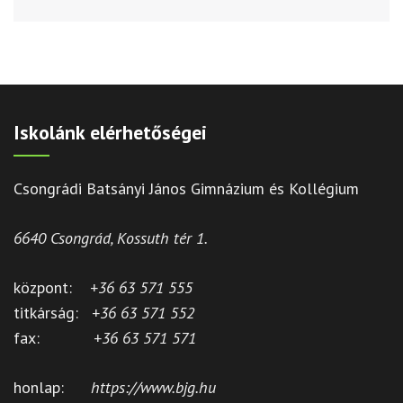
Iskolánk elérhetőségei
Csongrádi Batsányi János Gimnázium és Kollégium
6640 Csongrád, Kossuth tér 1.
központ:
+36 63 571 555
titkárság:
+36 63 571 552
fax:
+36 63 571 571
honlap:
https://www.bjg.hu