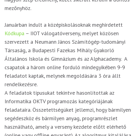
mezőnyhöz.
Januárban indult a középiskolásoknak meghirdetett
Kódkupa
– IIOT válogatóverseny, melyet közösen
szervezett a Neumann János Számítógép-tudományi
Társaság, a Budapesti Fazekas Mihály Gyakorló
Általános Iskola és Gimnázium és az Alphacademy. A
csapatok a három online forduló mindegyikében 9-9
feladatot kaptak, melynek megoldására 3 óra állt
rendelkezésre.
A feladatok típusukat tekintve hasonlítottak az
Informatika OKTV programozás kategóriájának
feladataira. Összetettségüket jellemzi, hogy bármilyen
segédeszköz és bármilyen anyag, programrészlet
használható, amely a verseny kezdete előtt elérhető
(online vagy offline egyaránt). Az algoritmus kitalálása