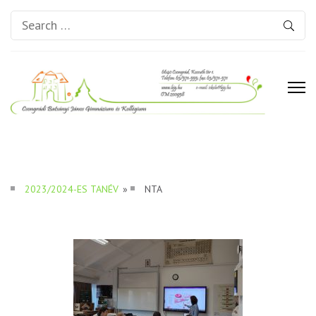
Search
for:
Csongrádi Batsányi János
Gimnázium és Kollégium
2023/2024-ES TANÉV
»
NTA