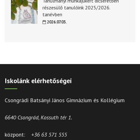
Tanulmányi munkájukért dicséretben
részesülő tanulóink 2025/2026.
tanévben
2026.07.03.
Iskolánk elérhetőségei
Csongrádi Batsányi János Gimnázium és Kollégium
6640 Csongrád, Kossuth tér 1.
központ:
+36 63 571 555