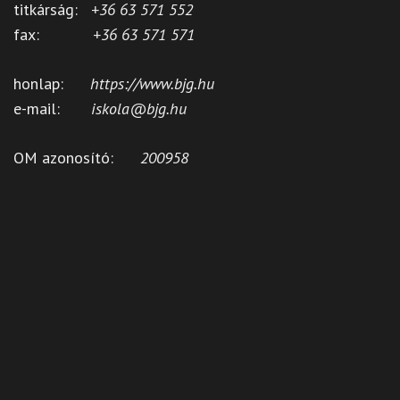
titkárság:
+36 63 571 552
fax:
+36 63 571 571
honlap:
https://www.bjg.hu
e-mail:
iskola@bjg.hu
OM azonosító:
200958