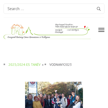
Search
for:
Csongrádi Batsányi János
Gimnázium és Kollégium
2023/2024-ES TANÉV
»
VODNANY2023