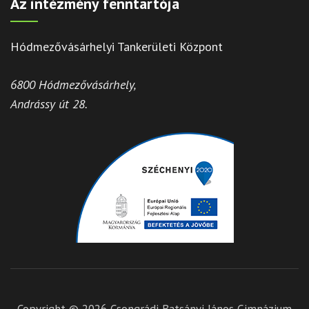
Az intézmény fenntartója
Hódmezővásárhelyi Tankerületi Központ
6800 Hódmezővásárhely,
Andrássy út 28.
Copyright © 2026
Csongrádi Batsányi János Gimnázium