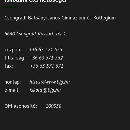
Csongrádi Batsányi János Gimnázium és Kollégium
6640 Csongrád, Kossuth tér 1.
központ:
+36 63 571 555
titkárság:
+36 63 571 552
fax:
+36 63 571 571
honlap:
https://www.bjg.hu
e-mail:
iskola@bjg.hu
OM azonosító:
200958