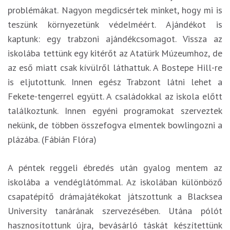
problémákat. Nagyon megdicsértek minket, hogy mi is
teszünk környezetünk védelméért. Ajándékot is
kaptunk: egy trabzoni ajándékcsomagot. Vissza az
iskolába tettünk egy kitérőt az Atatürk Múzeumhoz, de
az eső miatt csak kívülről láthattuk. A Bostepe Hill-re
is eljutottunk. Innen egész Trabzont látni lehet a
Fekete-tengerrel együtt. A családokkal az iskola előtt
találkoztunk. Innen egyéni programokat szerveztek
nekünk, de többen összefogva elmentek bowlingozni a
plázába. (Fábián Flóra)
A péntek reggeli ébredés után gyalog mentem az
iskolába a vendéglátómmal. Az iskolában különböző
csapatépítő drámajátékokat játszottunk a Blacksea
University tanárának szervezésében. Utána pólót
hasznosítottunk újra, bevásárló táskát készítettünk