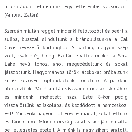
a családdal elmentünk egy étterembe vacsorázni.
(Ambrus Zalán)
Szerdán miután reggel mindenki felöltözött és beért a
suliba, busszal elindultunk a kirándulásunkra a Cal
Cave nevezetű barlanghoz. A barlang nagyon szép
volt, csak elég hideg. Ezután elvittek minket a Sera
Lake nevű tóhoz, ahol megebédeltünk és sokat
játszottunk. Hagyományos török játékokat próbáltunk
ki és közösen röplabdáztunk, fociztunk. A parkban
piknikeztünk. Pár óra után visszamentünk az iskolához
és mindenki mehetett haza. Este 8-kor pedig
visszajöttünk az iskolába, és kezdődött a nemzetközi
est! Mindenki nagyon jól érezte magát, sokat ettünk
és táncoltunk. Minden ország saját standján mutatta
be jellegzetes ételeit. A miénk is nagy sikert aratott.