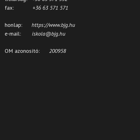
fax:
+36 63 571 571
honlap:
https://www.bjg.hu
e-mail:
iskola@bjg.hu
OM azonosító:
200958