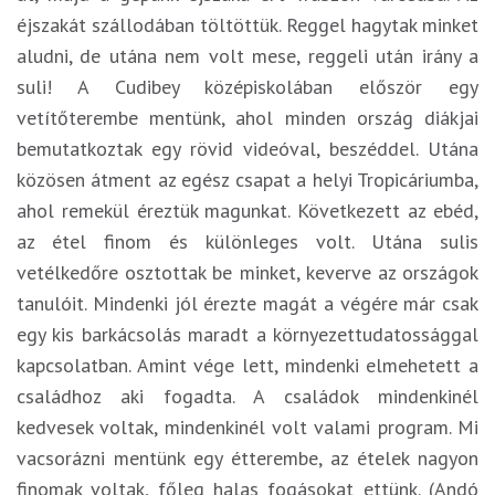
éjszakát szállodában töltöttük. Reggel hagytak minket
aludni, de utána nem volt mese, reggeli után irány a
suli! A Cudibey középiskolában először egy
vetítőterembe mentünk, ahol minden ország diákjai
bemutatkoztak egy rövid videóval, beszéddel. Utána
közösen átment az egész csapat a helyi Tropicáriumba,
ahol remekül éreztük magunkat. Következett az ebéd,
az étel finom és különleges volt. Utána sulis
vetélkedőre osztottak be minket, keverve az országok
tanulóit. Mindenki jól érezte magát a végére már csak
egy kis barkácsolás maradt a környezettudatossággal
kapcsolatban. Amint vége lett, mindenki elmehetett a
családhoz aki fogadta. A családok mindenkinél
kedvesek voltak, mindenkinél volt valami program. Mi
vacsorázni mentünk egy étterembe, az ételek nagyon
finomak voltak, főleg halas fogásokat ettünk. (Andó