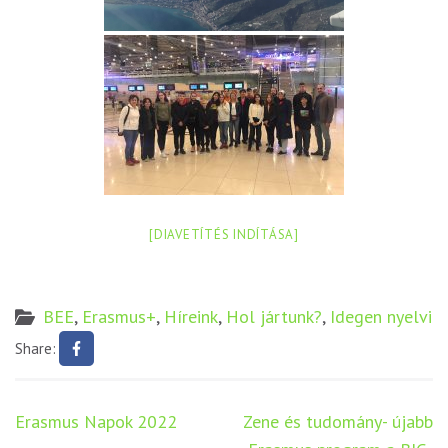
[DIAVETÍTÉS INDÍTÁSA]
BEE
,
Erasmus+
,
Híreink
,
Hol jártunk?
,
Idegen nyelvi
Share:
Bejegyzés
Erasmus Napok 2022
Zene és tudomány- újabb