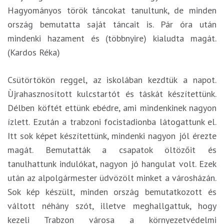
Hagyományos török táncokat tanultunk, de minden
ország bemutatta saját táncait is. Pár óra után
mindenki hazament és (többnyire) kialudta magát.
(Kardos Réka)
Csütörtökön reggel, az iskolában kezdtük a napot.
Ùjrahasznosított kulcstartót és táskát készítettünk.
Délben köftét ettünk ebédre, ami mindenkinek nagyon
ízlett. Ezután a trabzoni focistadionba látogattunk el.
Itt sok képet készítettünk, mindenki nagyon jól érezte
magát. Bemutatták a csapatok öltözőit és
tanulhattunk indulókat, nagyon jó hangulat volt. Ezek
után az alpolgármester üdvözölt minket a városházán.
Sok kép készült, minden ország bemutatkozott és
váltott néhány szót, illetve meghallgattuk, hogy
kezeli Trabzon városa a környezetvédelmi