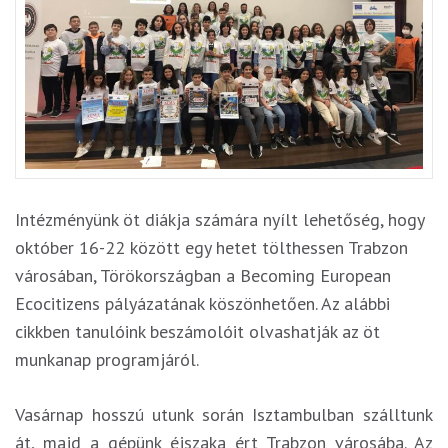
Intézményünk öt diákja számára nyílt lehetőség, hogy
október 16-22 között egy hetet tölthessen Trabzon
városában, Törökországban a Becoming European
Ecocitizens pályázatának köszönhetően. Az alábbi
cikkben tanulóink beszámolóit olvashatják az öt
munkanap programjáról.
Vasárnap hosszú utunk során Isztambulban szálltunk
át, majd a gépünk éjszaka ért Trabzon városába. Az