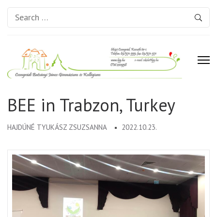
Search
for:
Csongrádi Batsányi János
BEE in Trabzon, Turkey
Gimnázium és Kollégium
HAJDÚNÉ TYUKÁSZ ZSUZSANNA
2022.10.23.