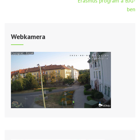
navigáció
Erasmus program a BJG-
ben
Webkamera