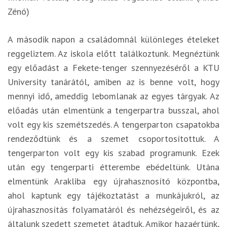
Zénó)
A második napon a családomnál különleges ételeket
reggeliztem. Az iskola előtt találkoztunk. Megnéztünk
egy előadást a Fekete-tenger szennyezéséről a KTU
University tanárától, amiben az is benne volt, hogy
mennyi idő, ameddig lebomlanak az egyes tárgyak. Az
előadás után elmentünk a tengerpartra busszal, ahol
volt egy kis szemétszedés. A tengerparton csapatokba
rendeződtünk és a szemet csoportosítottuk. A
tengerparton volt egy kis szabad programunk. Ezek
után egy tengerparti étterembe ebédeltünk. Utána
elmentünk Arakliba egy újrahasznosító központba,
ahol kaptunk egy tájékoztatást a munkájukról, az
újrahasznosítás folyamatáról és nehézségeiről, és az
általunk szedett szemetet átadtuk. Amikor hazaértünk,