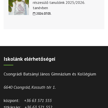
részesülő tanulóink 2025/2026.
tanévben
2026.07.03.
Iskolánk elérhetőségei
Csongrádi Batsányi János Gimnázium és Kollégium
6640 Csongrád, Kossuth tér 1.
központ:
+36 63 571 555
titkárság:
+36 63 571 552