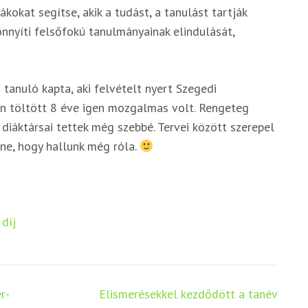
ákokat segítse, akik a tudást, a tanulást tartják
nyíti felsőfokú tanulmányainak elindulását,
 tanuló kapta, aki felvételt nyert Szegedi
n töltött 8 éve igen mozgalmas volt. Rengeteg
diáktársai tettek még szebbé. Tervei között szerepel
ne, hogy hallunk még róla.
díj
r-
Elismerésekkel kezdődött a tanév