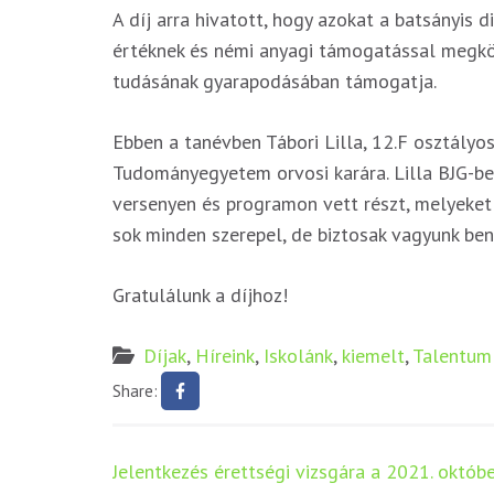
A díj arra hivatott, hogy azokat a batsányis di
értéknek és némi anyagi támogatással megkön
tudásának gyarapodásában támogatja.
Ebben a tanévben Tábori Lilla, 12.F osztályos
Tudományegyetem orvosi karára. Lilla BJG-be
versenyen és programon vett részt, melyeket 
sok minden szerepel, de biztosak vagyunk ben
Gratulálunk a díjhoz!
Díjak
,
Híreink
,
Iskolánk
,
kiemelt
,
Talentum 
Share:
Bejegyzés
Jelentkezés érettségi vizsgára a 2021. októbe