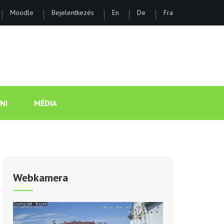
Moodle
Bejelentkezés
En
De
Fra
ÁNOS GIMNÁZIUM ÉS KOLLÉGI
NI
MÉDIA
Webkamera