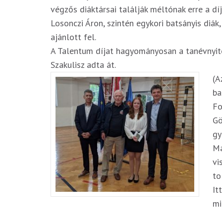
végzős diáktársai találják méltónak erre a d
Losonczi Áron, szintén egykori batsányis diák
ajánlott fel.
A Talentum díjat hagyományosan a tanévnyitó
Szakulisz adta át.
(A
ba
Fo
Gö
gy
Ma
vi
to
It
mi