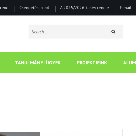
rend
Csengetési rend
A 2025/2026. tanév rendje
E-mail
Search
for:
CSONGRÁDI BATSÁNYI J
TANULMÁNYI ÜGYEK
PROJEKTJEINK
ALUM