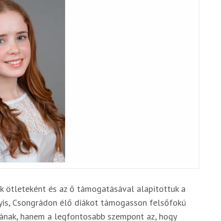
ák ötleteként és az ő támogatásával alapítottuk a
ányis, Csongrádon élő diákot támogasson felsőfokú
nának, hanem a legfontosabb szempont az, hogy