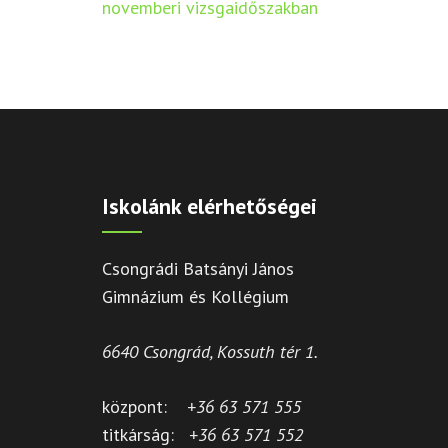
navigáció
novemberi vizsgaidőszakban
Iskolánk elérhetőségei
Csongrádi Batsányi János
Gimnázium és Kollégium
6640 Csongrád, Kossuth tér 1.
központ:
+36 63 571 555
titkárság:
+36 63 571 552