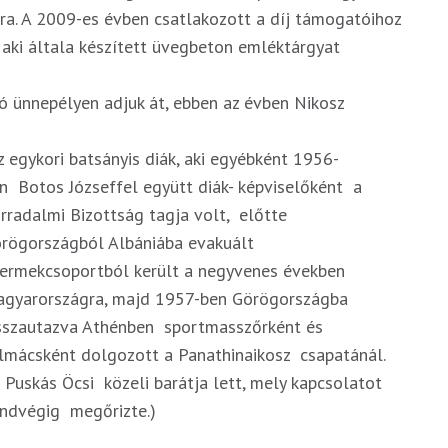
íjra. A 2009-es évben csatlakozott a díj támogatóihoz
, aki általa készített üvegbeton emléktárgyat
 ünnepélyen adjuk át, ebben az évben Nikosz
z egykori batsányis diák, aki egyébként 1956-
n Botos Józseffel együtt diák- képviselőként a
rradalmi Bizottság tagja volt, előtte
rögországból Albániába evakuált
ermekcsoportból került a negyvenes években
gyarországra, majd 1957-ben Görögországba
sszautazva Athénben sportmasszőrként és
lmácsként dolgozott a Panathinaikosz csapatánál.
t Puskás Öcsi közeli barátja lett, mely kapcsolatot
ndvégig megőrizte.)