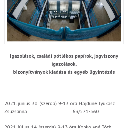
Igazolások, családi pótlékos papírok, jogviszony
igazolások,
bizonyítványok kiadása és egyéb ügyintézés
2021. június 30. (szerda) 9-13 óra Hajdúné Tyukász
Zsuzsanna 63/571-560
2021. július 14. (szerda) 9-13 óra Konkolyné Tóth