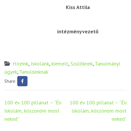
Kiss Attila
intézményvezető
Híreink
,
Iskolánk
,
kiemelt
,
Szülőknek
,
Tanulmányi
ügyek
,
Tanulóinknak
Share:
Bejegyzés
100 év 100 pillanat – “Én
100 év 100 pillanat – “Én
navigáció
iskolám, köszönöm most
iskolám, köszönöm most
neked”
neked”