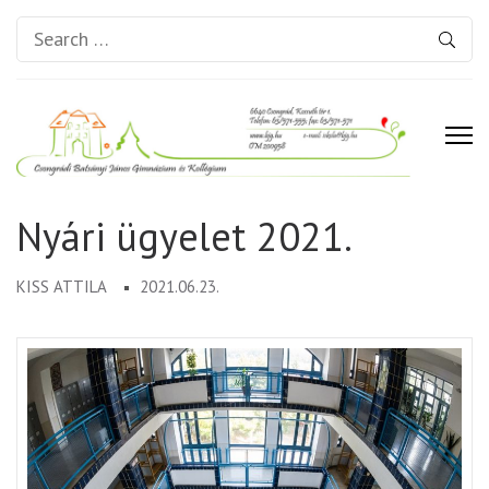
Search
for:
Csongrádi Batsányi János
Nyári ügyelet 2021.
Gimnázium és Kollégium
KISS ATTILA
2021.06.23.