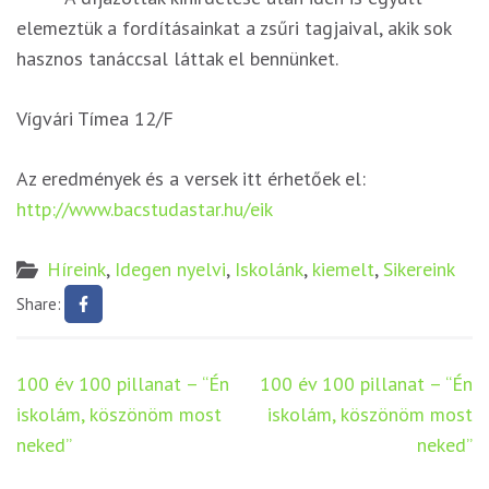
elemeztük a fordításainkat a zsűri tagjaival, akik sok
hasznos tanáccsal láttak el bennünket.
Vígvári Tímea 12/F
Az eredmények és a versek itt érhetőek el:
http://www.bacstudastar.hu/eik
Híreink
,
Idegen nyelvi
,
Iskolánk
,
kiemelt
,
Sikereink
Share:
Bejegyzés
100 év 100 pillanat – “Én
100 év 100 pillanat – “Én
navigáció
iskolám, köszönöm most
iskolám, köszönöm most
neked”
neked”