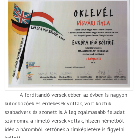
A fordítandó versek ebben az évben is nagyon
különbözőek és érdekesek voltak, volt köztük
szabadvers és szonett is. A legizgalmasabb feladat
számomra a rímelő versek voltak, hiszen németből
idén a háromból kettőnek a rímképletére is figyelni
kellett.