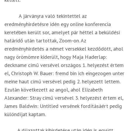
A járványra való tekintettel az
eredményhirdetésre idén egy online konferencia
keretében került sor, amelyet pár héttel a beküldési
határidő után tartottak, Zoom-on. Az
eredményhirdetés a német versekkel kezdődött, ahol
nagy örömömre kiderült, hogy Maja Haderlap:
deckname című versével országos 1. helyezést értem
el, Christoph W. Bauer: fremd bin ich eingezogen unter
meine haut című versével pedig 2. helyezett lettem.
Ezután következett az angol, ahol Elizabeth
Alexander: Stray című versével 3. helyezést értem el,
James Baldwin: Untitled versének fordításáért pedig
különdíjat kaptam.
A díjazottak kihirdetése után idén is együtt