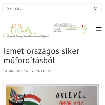
Search
for:
Csongrádi Batsányi János
Ismét országos siker
Gimnázium és Kollégium
műfordításból
PATAKI MÓNIKA
2021.01.14.