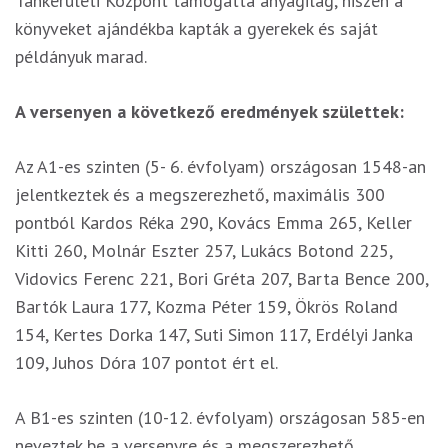
Tankerületi Központ támogatta anyagilag, hiszen a
könyveket ajándékba kapták a gyerekek és saját
példányuk marad.
A versenyen a következő eredmények születtek:
Az A1-es szinten (5- 6. évfolyam) országosan 1548-an
jelentkeztek és a megszerezhető, maximális 300
pontból Kardos Réka 290, Kovács Emma 265, Keller
Kitti 260, Molnár Eszter 257, Lukács Botond 225,
Vidovics Ferenc 221, Bori Gréta 207, Barta Bence 200,
Bartók Laura 177, Kozma Péter 159, Ökrös Roland
154, Kertes Dorka 147, Suti Simon 117, Erdélyi Janka
109, Juhos Dóra 107 pontot ért el.
A B1-es szinten (10-12. évfolyam) országosan 585-en
neveztek be a versenyre és a megszerezhető,