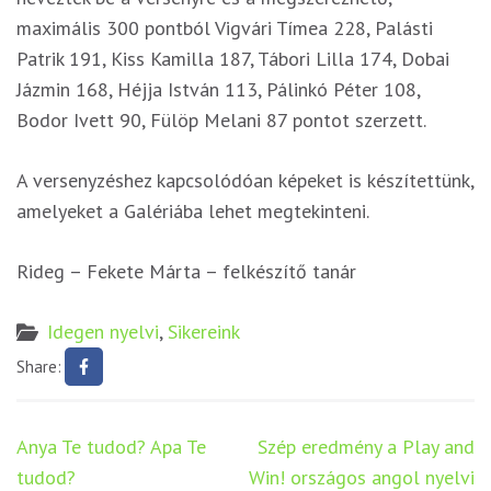
maximális 300 pontból Vigvári Tímea 228, Palásti
Patrik 191, Kiss Kamilla 187, Tábori Lilla 174, Dobai
Jázmin 168, Héjja István 113, Pálinkó Péter 108,
Bodor Ivett 90, Fülöp Melani 87 pontot szerzett.
A versenyzéshez kapcsolódóan képeket is készítettünk,
amelyeket a Galériába lehet megtekinteni.
Rideg – Fekete Márta – felkészítő tanár
Idegen nyelvi
,
Sikereink
Share:
Bejegyzés
Anya Te tudod? Apa Te
Szép eredmény a Play and
navigáció
tudod?
Win! országos angol nyelvi