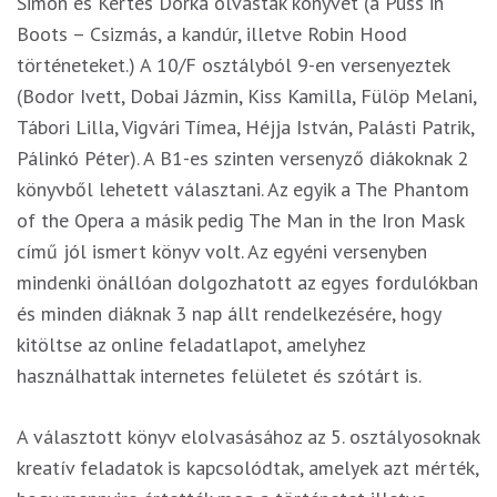
Simon és Kertes Dorka olvastak könyvet (a Puss in
Boots – Csizmás, a kandúr, illetve Robin Hood
történeteket.) A 10/F osztályból 9-en versenyeztek
(Bodor Ivett, Dobai Jázmin, Kiss Kamilla, Fülöp Melani,
Tábori Lilla, Vigvári Tímea, Héjja István, Palásti Patrik,
Pálinkó Péter). A B1-es szinten versenyző diákoknak 2
könyvből lehetett választani. Az egyik a The Phantom
of the Opera a másik pedig The Man in the Iron Mask
című jól ismert könyv volt. Az egyéni versenyben
mindenki önállóan dolgozhatott az egyes fordulókban
és minden diáknak 3 nap állt rendelkezésére, hogy
kitöltse az online feladatlapot, amelyhez
használhattak internetes felületet és szótárt is.
A választott könyv elolvasásához az 5. osztályosoknak
kreatív feladatok is kapcsolódtak, amelyek azt mérték,