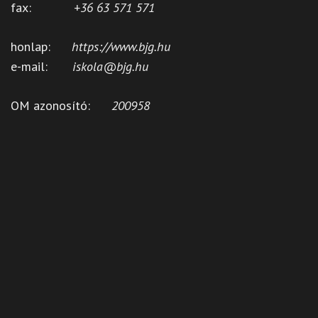
fax:
+36 63 571 571
honlap:
https://www.bjg.hu
e-mail:
iskola@bjg.hu
OM azonosító:
200958