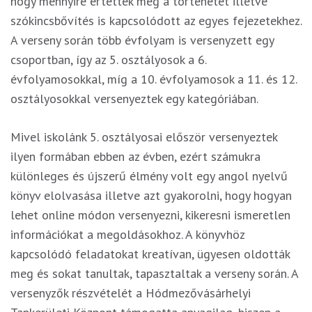
hogy mennyire értették meg a történetet illetve
szókincsbővítés is kapcsolódott az egyes fejezetekhez.
A verseny során több évfolyam is versenyzett egy
csoportban, így az 5. osztályosok a 6.
évfolyamosokkal, míg a 10. évfolyamosok a 11. és 12.
osztályosokkal versenyeztek egy kategóriában.
Mivel iskolánk 5. osztályosai először versenyeztek
ilyen formában ebben az évben, ezért számukra
különleges és újszerű élmény volt egy angol nyelvű
könyv elolvasása illetve azt gyakorolni, hogy hogyan
lehet online módon versenyezni, kikeresni ismeretlen
információkat a megoldásokhoz. A könyvhöz
kapcsolódó feladatokat kreatívan, ügyesen oldották
meg és sokat tanultak, tapasztaltak a verseny során. A
versenyzők részvételét a Hódmezővásárhelyi