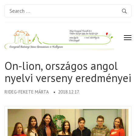
Search
for:
Csongrádi Batsányi János
On-lion, országos angol
Gimnázium és Kollégium
nyelvi verseny eredményei
RIDEG-FEKETE MÁRTA
2018.12.17.