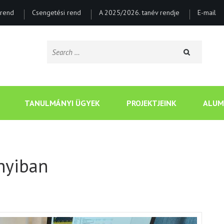
rend
Csengetési rend
A 2025/2026. tanév rendje
E-mail
Search
for:
CSONGRÁDI BATSÁNYI J
TANULMÁNYI ÜGYEK
PROJEKTJEINK
ALUM
nyiban