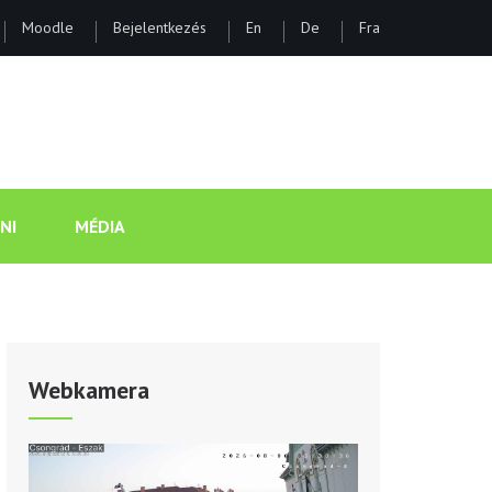
Moodle
Bejelentkezés
En
De
Fra
ÁNOS GIMNÁZIUM ÉS KOLLÉGI
NI
MÉDIA
Webkamera