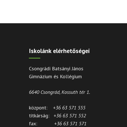
Iskolánk elérhetőségei
Csongrádi Batsányi János
Gimnázium és Kollégium
6640 Csongrád, Kossuth tér 1.
központ:
+36 63 571 555
titkárság:
+36 63 571 552
fax:
+36 63 571 571