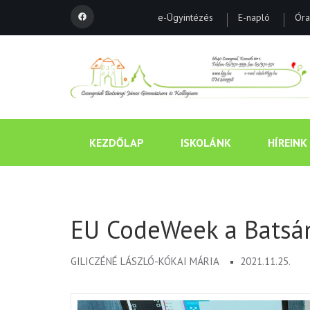
e-Ügyintézés
E-napló
Óra
KEZDŐLAP
ISKOLÁNK
HÍREINK
EU CodeWeek a Batsá
GILICZÉNÉ LÁSZLÓ-KÓKAI MÁRIA
2021.11.25.