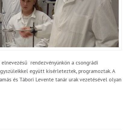
d elnevezésű rendezvényünkön a csongrádi
gyszüleikkel együtt kísérleteztek, programoztak. A
amás és Tábori Levente tanár urak vezetésével olyan