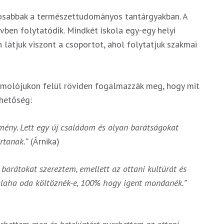
tosabbak a természettudományos tantárgyakban. A
ben folytatódik. Mindkét iskola egy-egy helyi
 látjuk viszont a csoportot, ahol folytatjuk szakmai
ámolójukon felül röviden fogalmazzák meg, hogy mit
ehetőség:
lmény. Lett egy új családom és olyan barátságokat
rtanak.”
(Árnika)
 barátokat szereztem, emellett az ottani kultúrát és
laha oda költöznék-e, 100% hogy igent mondanék.”