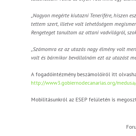
„Nagyon megérte kiutazni Tenerifére, hiszen e
tettem szert, illetve volt lehetőségem megismer
Rengeteget tanultam az ottani vadvilágról, szok
„Számomra ez az utazás nagy élmény volt mert 
volt és bármikor bevállalnám ezt az utazást me
A fogadóintézmény beszámolóiról itt olvasha
http://www3.gobiernodecanarias.org/medusa
Mobilitásunkról az ESEP felületén is megoszt
For