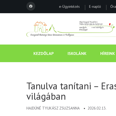
e-Ügyintézés
E-napló
Óra
KEZDŐLAP
ISKOLÁNK
HÍREINK
Tanulva tanítani – E
világában
HAJDÚNÉ TYUKÁSZ ZSUZSANNA
2026.02.13.