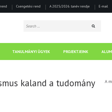
rend
Csengetési rend
A 2025/2026. tanév rendje
E-mail
Search
for:
CSONGRÁDI BATSÁNYI J
TANULMÁNYI ÜGYEK
PROJEKTJEINK
ALUM
rasmus kaland a tudomány
A m