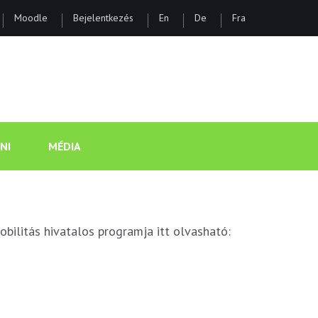
Moodle
Bejelentkezés
En
De
Fra
ÁNOS GIMNÁZIUM ÉS KOLLÉGI
NI
MÉDIA
obilitás hivatalos programja itt olvasható: