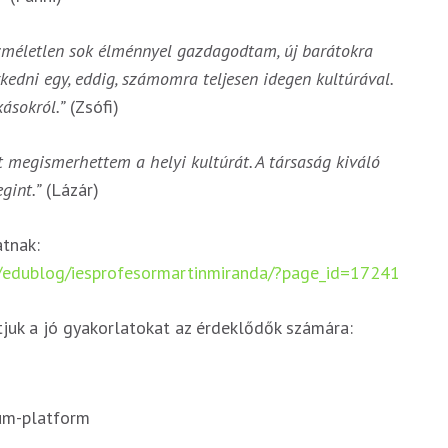
szméletlen sok élménnyel gazdagodtam, új barátokra
kedni egy, eddig, számomra teljesen idegen kultúrával.
ásokról.”
(Zsófi)
megismerhettem a helyi kultúrát. A társaság kiváló
gint.”
(Lázár)
tnak:
/edublog/iesprofesormartinmiranda/?page_id=17241
juk a jó gyakorlatokat az érdeklődők számára:
um-platform