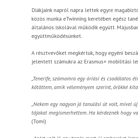
Diákjaink napról napra lettek egyre magabiz
közös munka eTwinning keretében egész tanév
általános iskolával működik együtt. Májusban
együttműködésünket.
A résztvevőket megkértük, hogy egyéni besz
jelentett számukra az Erasmus+ mobilitási l
„Tenerife, számomra egy óriási és csodálatos é
kötöttem, amik véleményem szerint, örökké kita
„Nekem egy nagyon jó tanulási út volt, mivel új
tájakat megismerhettem. Ha kérdeznék hogy va
(Tomi)