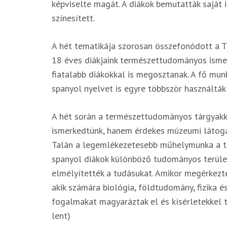
képviselte magát. A diákok bemutatták saját 
színesített.
A hét tematikája szorosan összefonódott a 
18 éves diákjaink természettudományos isme
fiatalabb diákokkal is megosztanak. A fő mun
spanyol nyelvet is egyre többször használták 
A hét során a természettudományos tárgyakka
ismerkedtünk, hanem érdekes múzeumi látogat
Talán a legemlékezetesebb műhelymunka a tu
spanyol diákok különböző tudományos terület
elmélyítették a tudásukat. Amikor megérkeztek
akik számára biológia, földtudomány, fizika
fogalmakat magyaráztak el és kísérletekkel 
lent)