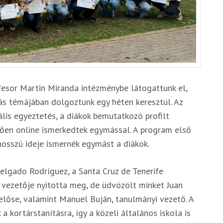
ofesor Martin Miranda intézménybe látogattunk el,
s témájában dolgoztunk egy héten keresztül. Az
lis egyeztetés, a diákok bemutatkozó profilt
tően online ismerkedtek egymással. A program első
hosszú ideje ismernék egymást a diákok.
elgado Rodríguez, a Santa Cruz de Tenerife
 vezetője nyitotta meg, de üdvözölt minket Juan
lőse, valamint Manuel Buján, tanulmányi vezető. A
 kortárstanításra, így a közeli általános iskola is