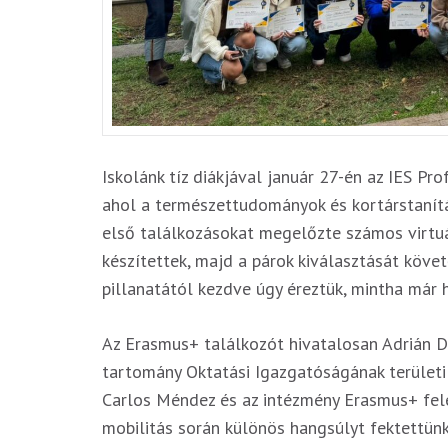
Iskolánk tíz diákjával január 27-én az IES Pr
ahol a természettudományok és kortárstanítá
első találkozásokat megelőzte számos virtuá
készítettek, majd a párok kiválasztását köve
pillanatától kezdve úgy éreztük, mintha már 
Az Erasmus+ találkozót hivatalosan Adrián D
tartomány Oktatási Igazgatóságának területi
Carlos Méndez és az intézmény Erasmus+ fele
mobilitás során különös hangsúlyt fektettünk a