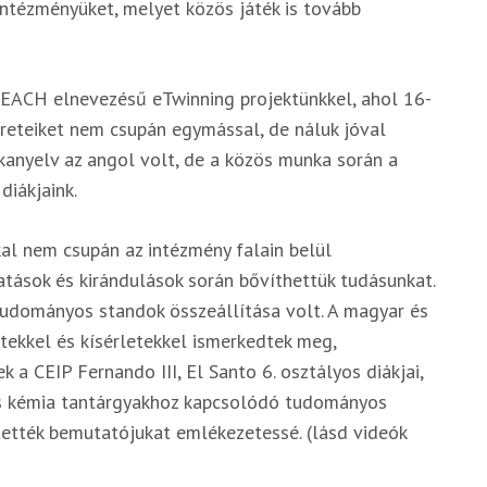
intézményüket, melyet közös játék is tovább
TEACH elnevezésű eTwinning projektünkkel, ahol 16-
reteiket nem csupán egymással, de náluk jóval
kanyelv az angol volt, de a közös munka során a
diákjaink.
l nem csupán az intézmény falain belül
ások és kirándulások során bővíthettük tudásunkat.
dományos standok összeállítása volt. A magyar és
ekkel és kísérletekkel ismerkedtek meg,
 a CEIP Fernando III, El Santo 6. osztályos diákjai,
 és kémia tantárgyakhoz kapcsolódó tudományos
tették bemutatójukat emlékezetessé. (lásd videók