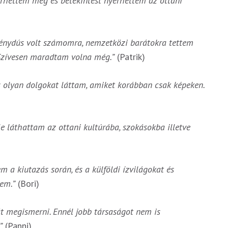
erhettem meg és betekintést nyerhettem az ottani
lménydús volt számomra, nemzetközi barátokra tettem
 Szívesen maradtam volna még.”
(Patrik)
s olyan dolgokat láttam, amiket korábban csak képeken.
le láthattam az ottani kultúrába, szokásokba illetve
 a kiutazás során, és a külföldi ízvilágokat és
em.”
(Bori)
át megismerni. Ennél jobb társaságot nem is
”
(Panni)