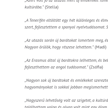
„Azért volt jó az utazás mert új embereket ism
kultúrába.”
(Stella)
„A Tenerifén eltöltött egy hét különleges és é
szert, fejlesztettem a spanyol nyelvtudásomat.
„Az utazás során új barátokat ismertem meg, é
Nagyon örülök, hogy részese lehettem.”
(Madi)
„Az Erasmus által új barátokra lelhettem, és be
fejleszthettem az angol tudásomat.”
(Zsófia)
„Nagyon sok új barátokat és emlékeket szereztem
hagyományokat is sokkal jobban megismerhett
„Nagyszerű lehetőség volt az szigetet, a kultúr
találhattam volna és olyan volt mint egy álom.