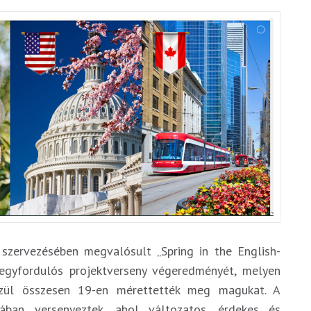
 szervezésében megvalósult „Spring in the English-
 egyfordulós projektverseny végeredményét, melyen
közül összesen 19-en mérettették meg magukat. A
iában versenyeztek, ahol változatos, érdekes és