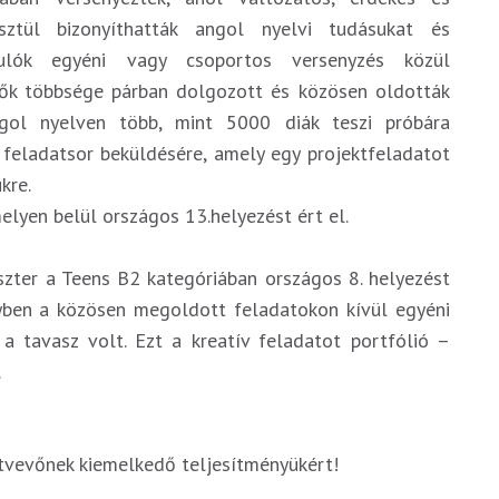
esztül bizonyíthatták angol nyelvi tudásukat és
anulók egyéni vagy csoportos versenyzés közül
ezők többsége párban dolgozott és közösen oldották
gol nyelven több, mint 5000 diák teszi próbára
 feladatsor beküldésére, amely egy projektfeladatot
ükre.
elyen belül országos 13.helyezést ért el.
szter a Teens B2 kategóriában országos 8. helyezést
nyben a közösen megoldott feladatokon kívül egyéni
 a tavasz volt. Ezt a kreatív feladatot portfólió –
.
ztvevőnek kiemelkedő teljesítményükért!