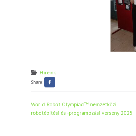
Híreink
Share:
Bejegyzés
World Robot Olympiad™ nemzetközi
navigáció
robotépítési és -programozási verseny 2025