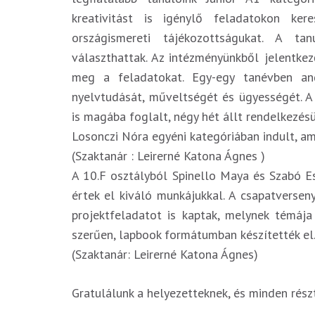
kreativitást is igénylő feladatokon ker
országismereti tájékozottságukat. A t
választhattak. Az intézményünkből jelentk
meg a feladatokat. Egy-egy tanévben an
nyelvtudását, műveltségét és ügyességét. A
is magába foglalt, négy hét állt rendelkezés
Losonczi Nóra egyéni kategóriában indult, am
(Szaktanár : Leirerné Katona Ágnes )
A 10.F osztályból Spinello Maya és Szabó E
értek el kiváló munkájukkal. A csapatverse
projektfeladatot is kaptak, melynek témája
szerűen, lapbook formátumban készítették el
(Szaktanár: Leirerné Katona Ágnes)
Gratulálunk a helyezetteknek, és minden rés