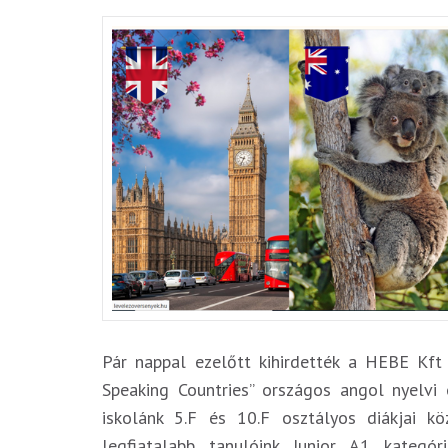
Pár nappal ezelőtt kihirdették a HEBE Kft
Speaking Countries” országos angol nyelvi
iskolánk 5.F és 10.F osztályos diákjai 
legfiatalabb tanulóink Junior A1 kategór