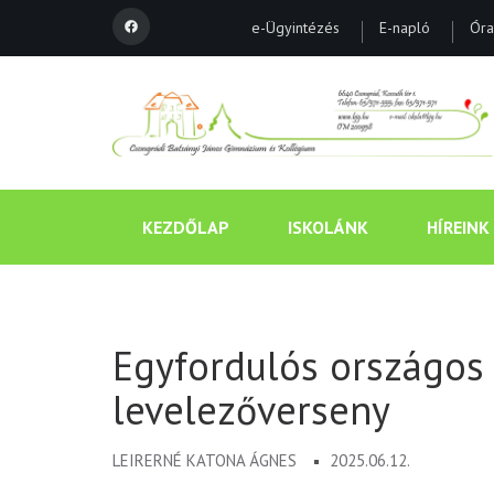
e-Ügyintézés
E-napló
Óra
KEZDŐLAP
ISKOLÁNK
HÍREINK
Egyfordulós országos 
levelezőverseny
LEIRERNÉ KATONA ÁGNES
2025.06.12.