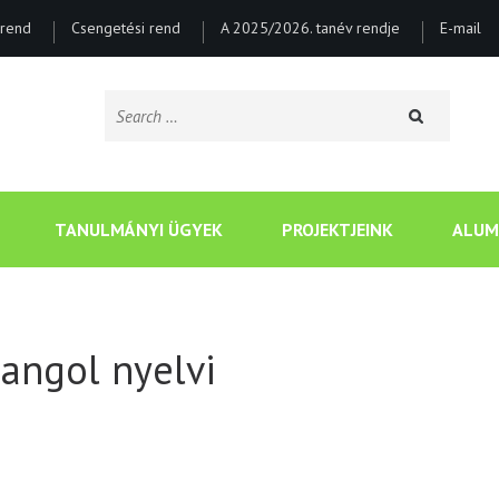
rend
Csengetési rend
A 2025/2026. tanév rendje
E-mail
Search
for:
CSONGRÁDI BATSÁNYI J
TANULMÁNYI ÜGYEK
PROJEKTJEINK
ALUM
angol nyelvi