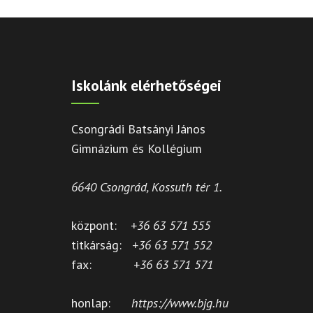
Iskolánk elérhetőségei
Csongrádi Batsányi János
Gimnázium és Kollégium
6640 Csongrád, Kossuth tér 1.
központ:
+36 63 571 555
titkárság:
+36 63 571 552
fax:
+36 63 571 571
honlap:
https://www.bjg.hu