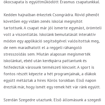
ökocsapata is együttműködött Erasmus csapatunkkal.
Kedden hajnalban érkeztek Csongrádra. Rövid pihenőt
követően egy vidám zenés iskolai megnyitót
tartottunk. A csapat már jól ismerte egymást, örömteli
volt a viszontlátás. Iskolánk bemutatását interaktív
módon egy applikáció segítségével valósítottuk meg,
de nem maradhatott el a reggeli ráhangoló
stresszoldás sem. Miután alaposan megismerték
iskolánkat, ebéd után kerékpárra pattantunk és
felfedeztük városunk természeti kincseit. A sport is
fontos részét képezte a hét programjainak, a diákok
együtt métáztak a híres Körös torokban. Első napon
éreztük már, hogy ismét egy remek hét vár ránk együtt.
Szerdán Szegedre utaztunk. Első állomásunk a szegedi