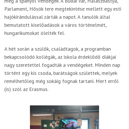
meg a spanyol vendégek. A Budai Vár, Halászbástya,
Parlament, Hősök tere megtekintése mellett egy esti
hajókirándulással zárták a napot. A tanulók által
bemutatott kiselőadások a város történelmét,
hungarikumokat ölelték fel.
A hét során a szülők, családtagok, a programban
bekapcsolódó kollégák, az iskola érdeklődő diákjai
nagy szeretettel fogadták a vendégeket. Minden nap
történt egy kis csoda, barátságok születtek, melyek
remélhetőleg még sokáig fognak tartani. Mert erről
(is) szól az Erasmus.