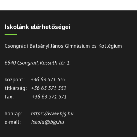
Iskolánk elérhetőségei
Csongrádi Batsányi János Gimnázium és Kollégium
6640 Csongrád, Kossuth tér 1.
központ:
+36 63 571 555
titkárság:
+36 63 571 552
fax:
+36 63 571 571
honlap:
https://www.bjg.hu
e-mail:
iskola@bjg.hu