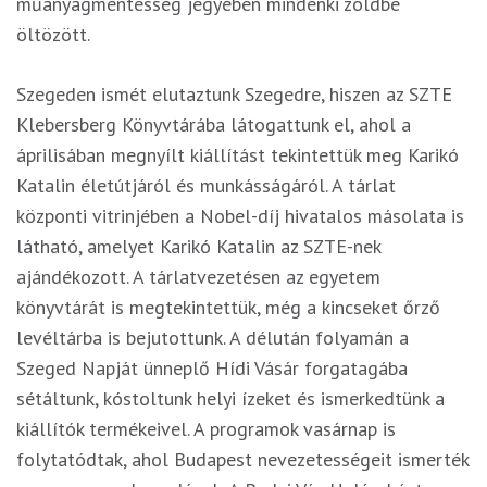
műanyagmentesség jegyében mindenki zöldbe
öltözött.
Szegeden ismét elutaztunk Szegedre, hiszen az SZTE
Klebersberg Könyvtárába látogattunk el, ahol a
áprilisában megnyílt kiállítást tekintettük meg Karikó
Katalin életútjáról és munkásságáról.
A tárlat
központi vitrinjében a Nobel-díj hivatalos másolata is
látható, amelyet Karikó Katalin az SZTE-nek
ajándékozott.
A tárlatvezetésen az egyetem
könyvtárát is megtekintettük, még a kincseket őrző
levéltárba is bejutottunk. A délután folyamán a
Szeged Napját ünneplő Hídi Vásár forgatagába
sétáltunk, kóstoltunk helyi ízeket és ismerkedtünk a
kiállítók termékeivel. A programok vasárnap is
folytatódtak, ahol Budapest nevezetességeit ismerték