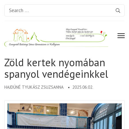
Search
for:
Csongrádi Batsányi János
Zöld kertek nyomában
Gimnázium és Kollégium
spanyol vendégeinkkel
HAJDÚNÉ TYUKÁSZ ZSUZSANNA
2025.06.02.