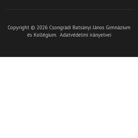
Copyright © 2026
Csongrádi Batsányi János Gimnázium
és Kollégium
.
Adatvédelmi irányelvei