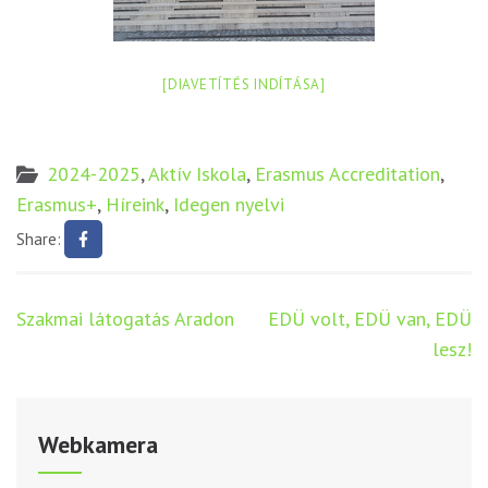
[DIAVETÍTÉS INDÍTÁSA]
2024-2025
,
Aktív Iskola
,
Erasmus Accreditation
,
Erasmus+
,
Híreink
,
Idegen nyelvi
Share:
Bejegyzés
Szakmai látogatás Aradon
EDÜ volt, EDÜ van, EDÜ
navigáció
lesz!
Webkamera