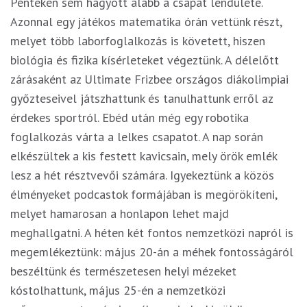
Pénteken sem hagyott alább a csapat lendülete.
Azonnal egy játékos matematika órán vettünk részt,
melyet több laborfoglalkozás is követett, hiszen
biológia és fizika kísérleteket végeztünk. A délelőtt
zárásaként az Ultimate Frizbee országos diákolimpiai
győzteseivel játszhattunk és tanulhattunk erről az
érdekes sportról. Ebéd után még egy robotika
foglalkozás várta a lelkes csapatot. A nap során
elkészültek a kis festett kavicsain, mely örök emlék
lesz a hét résztvevői számára. Igyekeztünk a közös
élményeket podcastok formájában is megörökíteni,
melyet hamarosan a honlapon lehet majd
meghallgatni. A héten két fontos nemzetközi napról is
megemlékeztünk: május 20-án a méhek fontosságáról
beszéltünk és természetesen helyi mézeket
kóstolhattunk, május 25-én a nemzetközi