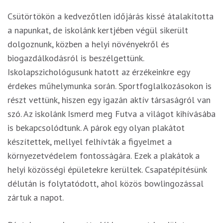
Csütörtökön a kedvezőtlen időjárás kissé átalakította
a napunkat, de iskolánk kertjében végül sikerült
dolgoznunk, közben a helyi növényekről és
biogazdálkodásról is beszélgettünk.
Iskolapszichológusunk hatott az érzékeinkre egy
érdekes műhelymunka során. Sportfoglalkozásokon is
részt vettünk, hiszen egy igazán aktív társaságról van
szó. Az iskolánk Ismerd meg Futva a világot kihívásába
is bekapcsolódtunk. A párok egy olyan plakátot
készítettek, mellyel felhívták a figyelmet a
környezetvédelem fontosságára. Ezek a plakátok a
helyi közösségi épületekre kerültek. Csapatépítésünk
délután is folytatódott, ahol közös bowlingozással
zártuk a napot.