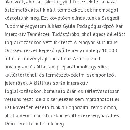
piac volt, ahol a diákok együtt fedezték fel a hazai
őstermelők által kínált termékeket, sok finomságot
kóstoltunk meg. Ezt követően elindultunk a Szegedi
Tudományegyetem Juhász Gyula Pedagógusképző Kar
Interaktív Természeti Tudástárába, ahol egész délelőtt
foglalkozásokon vettünk részt. A Magyar Kulturális
Örökség részét képező gyűjtemény mintegy 10.000
állat- és növényfajt tartalmaz. Az itt őrzött
növénytani és állattani preparátumok egyediek,
kultúrtörténeti és természetvédelmi szempontból
jelentősek. A kiállítás során interaktív
foglalkozásokon, bemutató órán és tárlatvezetésen
vettünk részt, de a kísérletezés sem maradhatott el.
Ezt követően elsétáltunk a Fogadalmi templomba,
ahol a neoromán stílusban épült székesegyházat és
Dóm teret tekintettük meg.