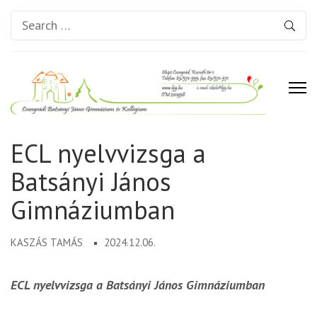
Search
for:
Csongrádi Batsányi János
ECL nyelvvizsga a
Gimnázium és Kollégium
Batsányi János
Gimnáziumban
KASZÁS TAMÁS
2024.12.06.
ECL nyelvvizsga a Batsányi János Gimnáziumban