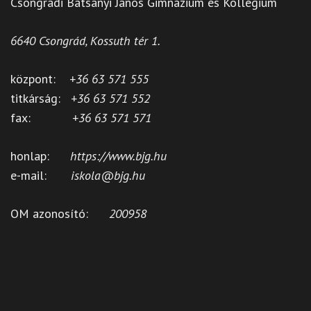
Csongrádi Batsányi János Gimnázium és Kollégium
6640 Csongrád, Kossuth tér 1.
központ:
+36 63 571 555
titkárság:
+36 63 571 552
fax:
+36 63 571 571
honlap:
https://www.bjg.hu
e-mail:
iskola@bjg.hu
OM azonosító:
200958