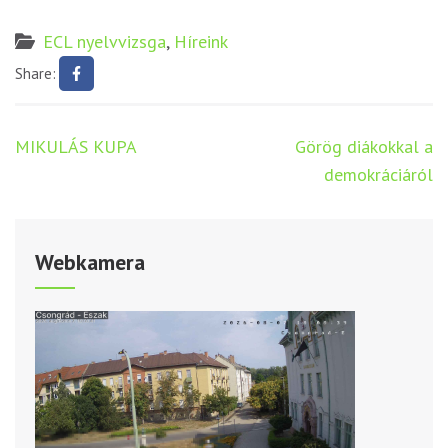
ECL nyelvvizsga
,
Híreink
Share:
Bejegyzés
MIKULÁS KUPA
Görög diákokkal a
navigáció
demokráciáról
Webkamera