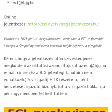
ecl@bjg.hu
Online
jelentkezés:
https://ecl.nyelvvizsgajelentkezes.hu/
Változás: a 2023 júniusi vizsgaidőszaktól kezdődően a PTE-re fizetendő
összeget a SimplePay rendszerén keresztül tudják befizetni a vizsgázók.
Kérem, hogy a jelentkezés után sziveskedjenek
megküldeni az oktatási azonosítójukat az ecl@bjg.hu
e-mail címre. (Ez a BJG jelenlegi tanulóira nem
vonatkozik.) A vizsgadíj HTK részére történt
befizetését igazoló bizonylatot a vizsgázói fiókban, a
pénzügy menüben fel kell tölteni.