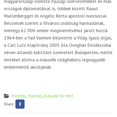
magyarországi cionista ifjúsági szervezetekkel és más
országok diplomatáival is, többek között Raoul
Wallenberggel és Angelo Rotta apostoli nunciussal.
Becslések szerint a fővárosi zsidóság harmadának,
mintegy 62 000 ember megmentéséhez járult hozzá.
1964-ben a Yad Vashem kitüntette a Világ Igaza díjjal,
a Carl Lutz Alapítvány 2005 óta Üvegház Emlékszoba
néven állandó kiállítást üzemeltet Budapesten, méltó
emléket állítva a második világháború legnagyobb
embermentő akciójának.
Híreink
,
Humán
,
Nálunk történt
Share: