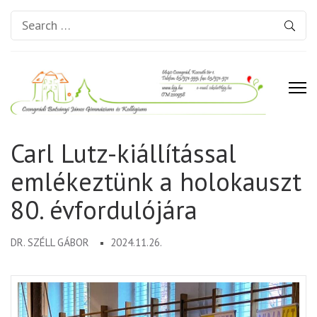
Search
for:
Csongrádi Batsányi János
Carl Lutz-kiállítással
Gimnázium és Kollégium
emlékeztünk a holokauszt
80. évfordulójára
DR. SZÉLL GÁBOR
2024.11.26.