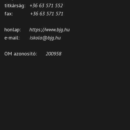
titkárság:
+36 63 571 552
fax:
+36 63 571 571
honlap:
https://www.bjg.hu
e-mail:
iskola@bjg.hu
OM azonosító:
200958