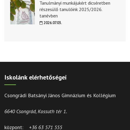
Tanulmányi munkájukért dicséretben
részesülő tanulóink 2025/2026.
tanévben
2026.07.03.
Iskolánk elérhetőségei
Csongrádi Batsányi János Gimnázium és Kollégium
6640 Csongrád, Kossuth tér 1.
központ:
+36 63 571 555