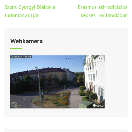
Bejegyzés
Szent-Györgyi Diákok a
Erasmus akkreditációs
navigáció
tudomány útján
képzés Hollandiában
Webkamera