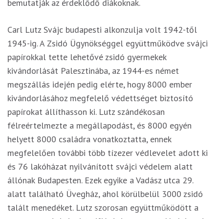
bemutatják az érdeklődő diákoknak.
Carl Lutz Svájc budapesti alkonzulja volt 1942-től
1945-ig. A Zsidó Ügynökséggel együttműködve svájci
papírokkal tette lehetővé zsidó gyermekek
kivándorlását Palesztinába, az 1944-es német
megszállás idején pedig elérte, hogy 8000 ember
kivándorlásához megfelelő védettséget biztosító
papírokat állíthasson ki. Lutz szándékosan
félreértelmezte a megállapodást, és 8000 egyén
helyett 8000 családra vonatkoztatta, ennek
megfelelően további több tízezer védlevelet adott ki
és 76 lakóházat nyilvánított svájci védelem alatt
állónak Budapesten. Ezek egyike a Vadász utca 29.
alatt található Üvegház, ahol körülbelül 3000 zsidó
talált menedéket. Lutz szorosan együttműködött a