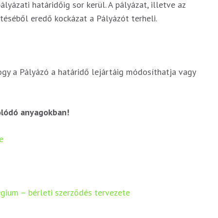
yázati határidőig sor kerül. A pályázat, illetve az
téséből eredő kockázat a Pályázót terheli.
hogy a Pályázó a határidő lejártáig módosíthatja vagy
olódó anyagokban!
e
gium – bérleti szerződés tervezete