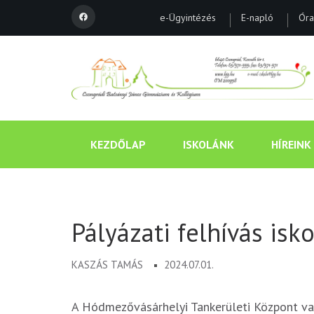
e-Ügyintézés
E-napló
Óra
KEZDŐLAP
ISKOLÁNK
HÍREINK
Pályázati felhívás isk
KASZÁS TAMÁS
2024.07.01.
A Hódmezővásárhelyi Tankerületi Központ v