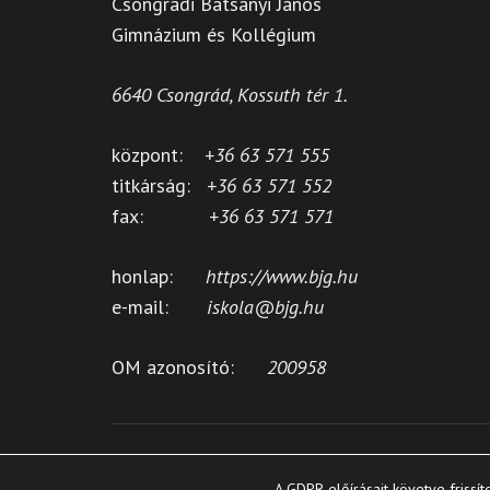
Csongrádi Batsányi János
Gimnázium és Kollégium
6640 Csongrád, Kossuth tér 1.
központ:
+36 63 571 555
titkárság:
+36 63 571 552
fax:
+36 63 571 571
honlap:
https://www.bjg.hu
e-mail:
iskola@bjg.hu
OM azonosító:
200958
Copyright © 2
A GDPR előírásait követve frissít