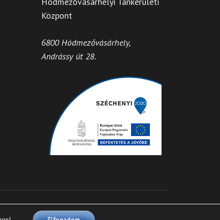
Hódmezővásárhelyi Tankerületi
Központ
6800 Hódmezővásárhely,
Andrássy út 28.
delmi irányelvei
zon!
Elfogadom