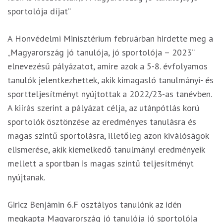
sportolója díjat”
A Honvédelmi Minisztérium februárban hirdette meg a
„Magyarország jó tanulója, jó sportolója – 2023”
elnevezésű pályázatot, amire azok a 5-8. évfolyamos
tanulók jelentkezhettek, akik kimagasló tanulmányi- és
sportteljesítményt nyújtottak a 2022/23-as tanévben.
A kiírás szerint a pályázat célja, az utánpótlás korú
sportolók ösztönzése az eredményes tanulásra és
magas szintű sportolásra, illetőleg azon kiválóságok
elismerése, akik kiemelkedő tanulmányi eredményeik
mellett a sportban is magas szintű teljesítményt
nyújtanak.
Giricz Benjámin 6.F osztályos tanulónk az idén
megkapta Magyarország jó tanulója jó sportolója