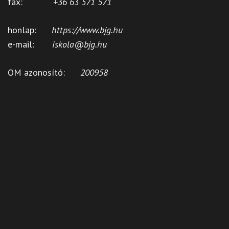
fax:
+36 63 571 571
honlap:
https://www.bjg.hu
e-mail:
iskola@bjg.hu
OM azonosító:
200958