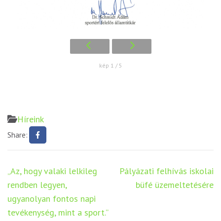
kép 1 / 5
Híreink
Share:
Bejegyzés
„Az, hogy valaki lelkileg
Pályázati felhívás iskolai
navigáció
rendben legyen,
büfé üzemeltetésére
ugyanolyan fontos napi
tevékenység, mint a sport.”