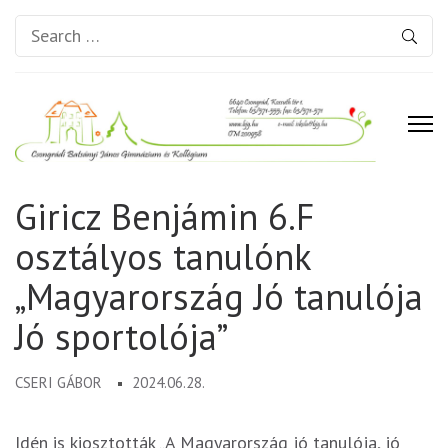
Search
for:
Csongrádi Batsányi János
Giricz Benjámin 6.F
Gimnázium és Kollégium
osztályos tanulónk
„Magyarország Jó tanulója
Jó sportolója”
CSERI GÁBOR
2024.06.28.
Idén is kiosztották „A Magyarország jó tanulója, jó