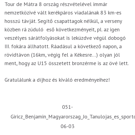
Tour de Mátra 8 ország részvételével immár
nemzetközivé vált kerékpáros viadalának 83 km-es
hosszú távját. Segítő csapattagok nélkül, a verseny
közben rá zúduló eső következményeit, pl. az igen
veszélyes sárátfolyásokat is leküzdve végül dobogó
III. fokára állhatott. Ráadásul a következő napon, a
rövidtávon (16km, végig fel a Kékesre…) olyan jól
ment, hogy az U15 összetett bronzérme is az övé lett.
Gratulálunk a díjhoz és kiváló eredményeihez!
051-
Giricz_Benjamin_Magyarorszag_Jo_Tanulojas_es_sport
06-03