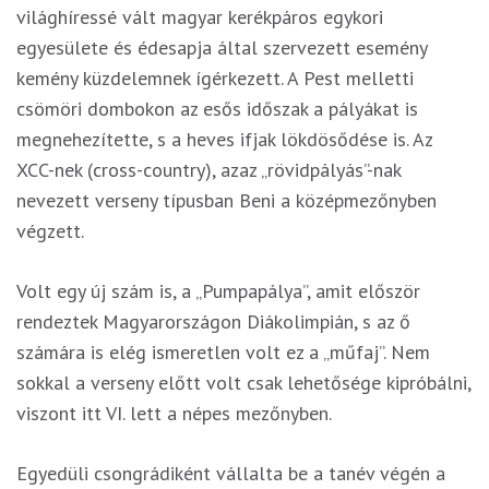
világhíressé vált magyar kerékpáros egykori
egyesülete és édesapja által szervezett esemény
kemény küzdelemnek ígérkezett. A Pest melletti
csömöri dombokon az esős időszak a pályákat is
megnehezítette, s a heves ifjak lökdösődése is. Az
XCC-nek (cross-country), azaz „rövidpályás”-nak
nevezett verseny típusban Beni a középmezőnyben
végzett.
Volt egy új szám is, a „Pumpapálya”, amit először
rendeztek Magyarországon Diákolimpián, s az ő
számára is elég ismeretlen volt ez a „műfaj”. Nem
sokkal a verseny előtt volt csak lehetősége kipróbálni,
viszont itt VI. lett a népes mezőnyben.
Egyedüli csongrádiként vállalta be a tanév végén a