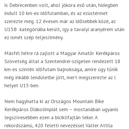
is Debrecenben volt, ahol jókora eső után, hidegben
indult 10 km-es időfutamban, és az ezüstérmet
szerezte meg. 12 évesen már az idősebbek közé, az
U15B kategóriába került, így a tavalyi aranyérem után
ez ismét szép teljesítmény.
Másfél hétre rá zajlott a Magyar Amatőr Kerékpáros
Szövetség által a Szentendrei-szigeten rendezett 18
km-es szintén időfutam bajnoksága, amire úgy tűnik
még inkább lendületbe jött, mert megszerezte az I.
helyet U15-ben.
Nem hagyhatta ki az Országos Mountain Bike
Kerékpáros Diákolimpiát sem – mostanában ugyanis
legszívesebben ezen a biciklifajtán teker. A
rekordszámú, 420 feletti nevezéssel Valter Attila