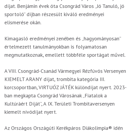
díjat. Benjámin évek óta Csongrád Város „Jó Tanuló, jó
sportoló” díjban részesült kiváló eredményei
elismerése okán.
Kimagasló eredményei zenében és „hagyományosan”
értelmezett tanulmányokban is folyamatosan
megmutatkoznak, emellett többféle sportágat művel.
A VIII. Csongrád-Csanád Vármegyei Rézfúvós Versenyen
KIEMELT ARANY díjat, trombita kategória III.
korcsoportban, VIRTUÓZ JÁTÉK különdíjat nyert. 2023-
ban megkapta Csongrád Városának „Fiatalok a
Kultúráért Díját”, A IX. Területi Trombitaversenyen
kiemelt nívódíjat nyert.
Az Országos Országúti Kerékpáros Diákolimpia® idén