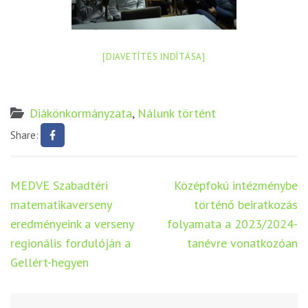
[DIAVETÍTÉS INDÍTÁSA]
Diákönkormányzata
,
Nálunk történt
Share:
Bejegyzés
MEDVE Szabadtéri
Középfokú intézménybe
navigáció
matematikaverseny
történő beiratkozás
eredményeink a verseny
folyamata a 2023/2024-
regionális fordulóján a
tanévre vonatkozóan
Gellért-hegyen