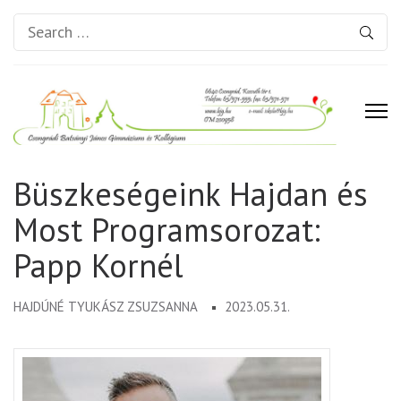
Search
for:
Csongrádi Batsányi János
Büszkeségeink Hajdan és
Gimnázium és Kollégium
Most Programsorozat:
Papp Kornél
HAJDÚNÉ TYUKÁSZ ZSUZSANNA
2023.05.31.