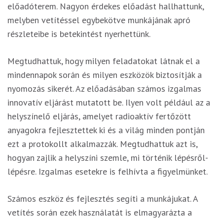
előadóterem. Nagyon érdekes előadást hallhattunk,
melyben vetítéssel egybekötve munkájának apró
részleteibe is betekintést nyerhettünk.
Megtudhattuk, hogy milyen feladatokat látnak el a
mindennapok során és milyen eszközök biztosítják a
nyomozás sikerét. Az előadásában számos izgalmas
innovatív eljárást mutatott be. Ilyen volt például az a
helyszínelő eljárás, amelyet radioaktív fertőzött
anyagokra fejlesztettek ki és a világ minden pontján
ezt a protokollt alkalmazzák. Megtudhattuk azt is,
hogyan zajlik a helyszíni szemle, mi történik lépésről-
lépésre. Izgalmas esetekre is felhívta a figyelmünket.
Számos eszköz és fejlesztés segíti a munkájukat. A
vetítés során ezek használatát is elmagyarázta a