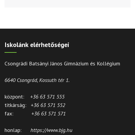
Iskolánk elérhetőségei
Csongrádi Batsányi János Gimnázium és Kollégium
6640 Csongrád, Kossuth tér 1.
központ:
+36 63 571 555
titkárság:
+36 63 571 552
fax:
+36 63 571 571
honlap:
https://www.bjg.hu