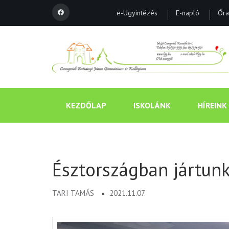
e-Ügyintézés
E-napló
Óra
KEZDŐLAP
ISKOLÁNK
HÍREINK
Észtországban jártun
TARI TAMÁS
2021.11.07.