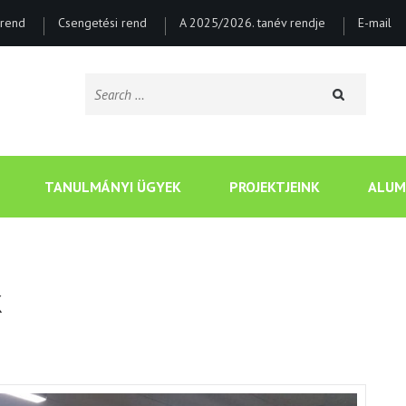
rend
Csengetési rend
A 2025/2026. tanév rendje
E-mail
Search
for:
CSONGRÁDI BATSÁNYI J
TANULMÁNYI ÜGYEK
PROJEKTJEINK
ALUM
k