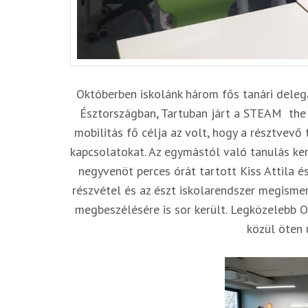
Októberben iskolánk három fős tanári delegác
Észtországban, Tartuban járt a STEAM the 
mobilitás fő célja az volt, hogy a résztvev
kapcsolatokat. Az egymástól való tanulás ker
negyvenöt perces órát tartott Kiss Attila 
részvétel és az észt iskolarendszer megismer
megbeszélésére is sor került. Legközelebb O
közül öten 