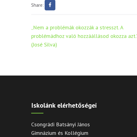
Share:
Bejegyzés
„Nem a problémák okozzák a stresszt. A
navigáció
problémádhoz való hozzáállásod okozza azt.
(José Silva)
Iskolánk elérhetőségei
Csongrádi Batsányi János
Gimnázium és Kollégium