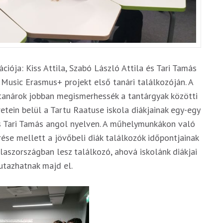
iója: Kiss Attila, Szabó László Attila és Tari Tamás
Music Erasmus+ projekt első tanári találkozóján. A
ő tanárok jobban megismerhessék a tantárgyak közötti
etein belül a Tartu Raatuse iskola diákjainak egy-egy
és Tari Tamás angol nyelven. A műhelymunkákon való
ése mellett a jövőbeli diák találkozók időpontjainak
laszországban lesz találkozó, ahová iskolánk diákjai
utazhatnak majd el.