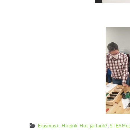
Erasmus+
,
Híreink
,
Hol jártunk?
,
STEAMu