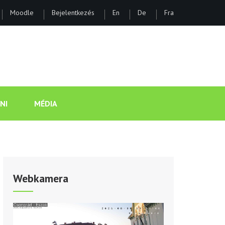
Moodle
Bejelentkezés
En
De
Fra
ÁNOS GIMNÁZIUM ÉS KOLLÉGI
NI
MÉDIA
Webkamera