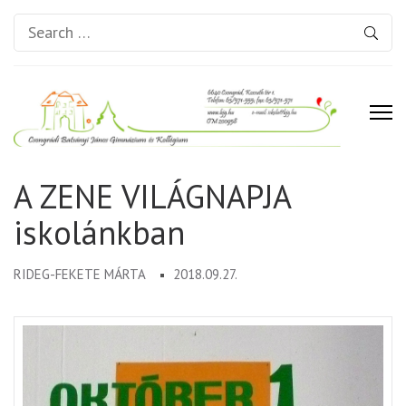
Search
for:
Csongrádi Batsányi János
A ZENE VILÁGNAPJA
Gimnázium és Kollégium
iskolánkban
RIDEG-FEKETE MÁRTA
2018.09.27.