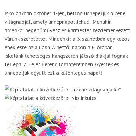
Iskolánkban október 1-jén, hétfőn ünnepeljük a Zene
világnapját, amely ünnepnapot Jehudi Menuhin
amerikai hegedűművész és karmester kezdeményezett.
Várunk szeretettel Mindenkit a 3. szünetben egy közös
éneklésre az aulába. A hétfői napon a 6. órában
iskolánk tehetséges hangszeren játszó diákjai fognak
fellépni a Fejér Ferenc tornateremben. Gyertek és
ünnepeljük együtt ezt a különleges napot!