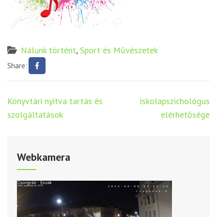
Nálunk történt
,
Sport és Művészetek
Share:
Bejegyzés
Könyvtári nyitva tartás és
Iskolapszichológus
navigáció
szolgáltatások
elérhetősége
Webkamera