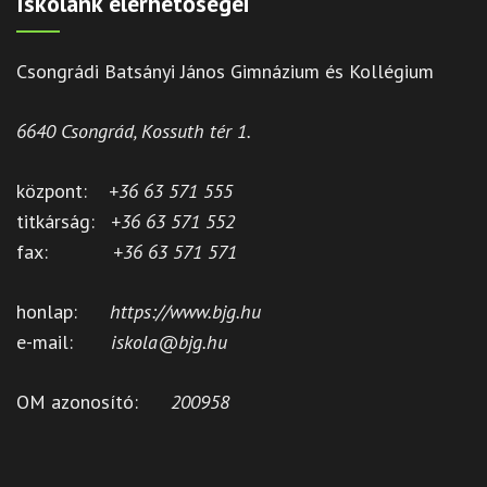
Iskolánk elérhetőségei
Csongrádi Batsányi János Gimnázium és Kollégium
6640 Csongrád, Kossuth tér 1.
központ:
+36 63 571 555
titkárság:
+36 63 571 552
fax:
+36 63 571 571
honlap:
https://www.bjg.hu
e-mail:
iskola@bjg.hu
OM azonosító:
200958