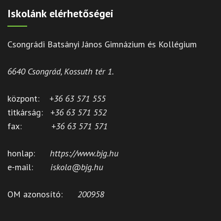
Iskolánk elérhetőségei
Csongrádi Batsányi János Gimnázium és Kollégium
6640 Csongrád, Kossuth tér 1.
központ:
+36 63 571 555
titkárság:
+36 63 571 552
fax:
+36 63 571 571
honlap:
https://www.bjg.hu
e-mail:
iskola@bjg.hu
OM azonosító:
200958