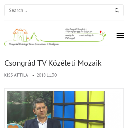
Search
for:
Csongrádi Batsányi János
Gimnázium és Kollégium
Csongrád TV Közéleti Mozaik
KISS ATTILA
2018.11.30.