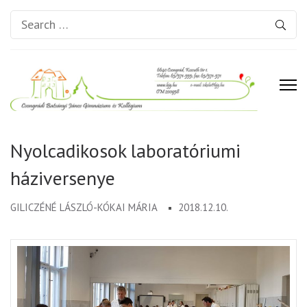
Search
for:
Csongrádi Batsányi János
Gimnázium és Kollégium
Nyolcadikosok laboratóriumi
háziversenye
GILICZÉNÉ LÁSZLÓ-KÓKAI MÁRIA
2018.12.10.