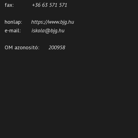
fax:
+36 63 571 571
honlap:
https://www.bjg.hu
e-mail:
iskola@bjg.hu
OM azonosító:
200958