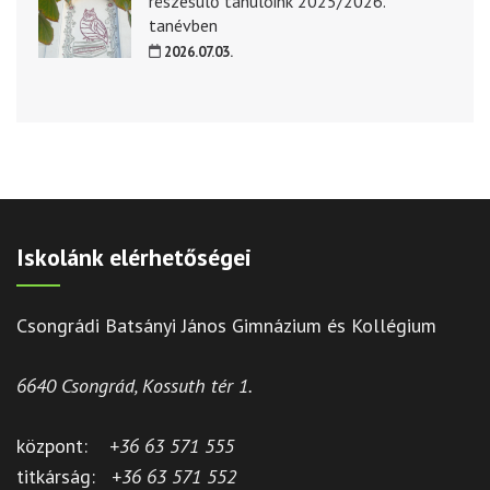
részesülő tanulóink 2025/2026.
tanévben
2026.07.03.
Iskolánk elérhetőségei
Csongrádi Batsányi János Gimnázium és Kollégium
6640 Csongrád, Kossuth tér 1.
központ:
+36 63 571 555
titkárság:
+36 63 571 552