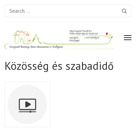
Search
for:
Csongrádi Batsányi János
Közösség és szabadidő
Gimnázium és Kollégium