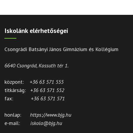
Iskolánk elérhetőségei
Csongrádi Batsányi János Gimnázium és Kollégium
6640 Csongrád, Kossuth tér 1.
központ:
+36 63 571 555
titkárság:
+36 63 571 552
fax:
+36 63 571 571
honlap:
https://www.bjg.hu
e-mail:
iskola@bjg.hu