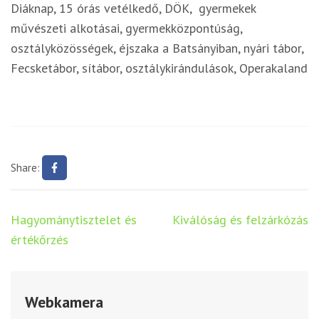
Diáknap, 15 órás vetélkedő, DÖK, gyermekek
művészeti alkotásai, gyermekközpontúság,
osztályközösségek, éjszaka a Batsányiban, nyári tábor,
Fecsketábor, sítábor, osztálykirándulások, Operakaland
Share:
Bejegyzés
Hagyománytisztelet és
Kiválóság és felzárkózás
navigáció
értékőrzés
Webkamera