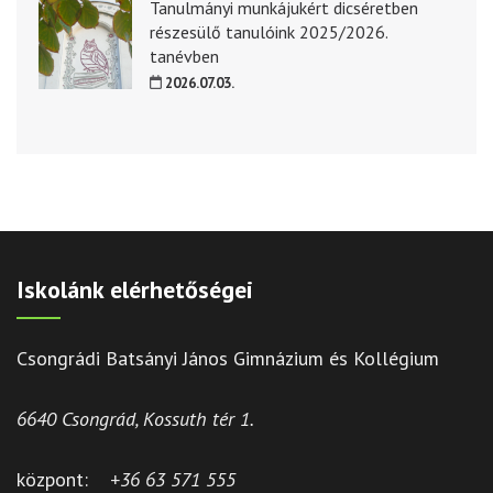
Tanulmányi munkájukért dicséretben
részesülő tanulóink 2025/2026.
tanévben
2026.07.03.
Iskolánk elérhetőségei
Csongrádi Batsányi János Gimnázium és Kollégium
6640 Csongrád, Kossuth tér 1.
központ:
+36 63 571 555