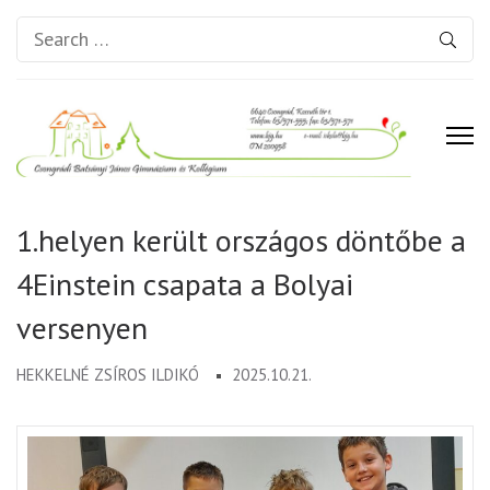
Search
for:
Csongrádi Batsányi János
Gimnázium és Kollégium
1.helyen került országos döntőbe a
4Einstein csapata a Bolyai
versenyen
HEKKELNÉ ZSÍROS ILDIKÓ
2025.10.21.