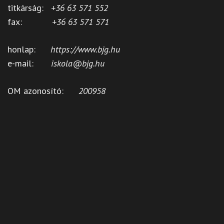
titkárság:
+36 63 571 552
fax:
+36 63 571 571
honlap:
https://www.bjg.hu
e-mail:
iskola@bjg.hu
OM azonosító:
200958