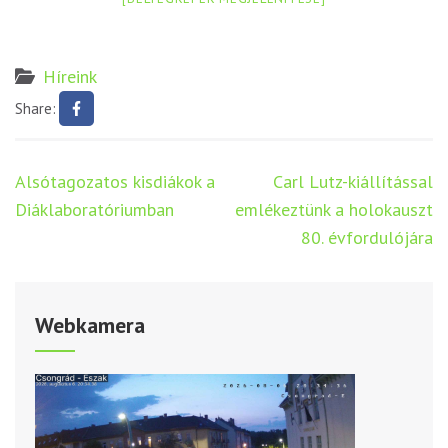
Híreink
Share:
Bejegyzés
Alsótagozatos kisdiákok a
Carl Lutz-kiállítással
navigáció
Diáklaboratóriumban
emlékeztünk a holokauszt
80. évfordulójára
Webkamera