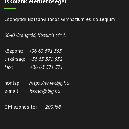
Iskolánk elérhetőségei
Csongrádi Batsányi János Gimnázium és Kollégium
6640 Csongrád, Kossuth tér 1.
központ:
+36 63 571 555
titkárság:
+36 63 571 552
fax:
+36 63 571 571
honlap:
https://www.bjg.hu
e-mail:
iskola@bjg.hu
OM azonosító:
200958