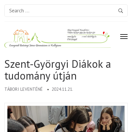
Search
for:
Csongrádi Batsányi János
Szent-Györgyi Diákok a
Gimnázium és Kollégium
tudomány útján
TÁBORI LEVENTÉNÉ
2024.11.21.