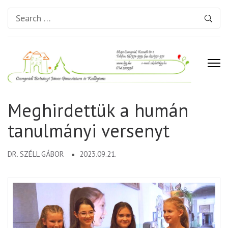
Search
for:
Csongrádi Batsányi János
Meghirdettük a humán
Gimnázium és Kollégium
tanulmányi versenyt
DR. SZÉLL GÁBOR
2023.09.21.