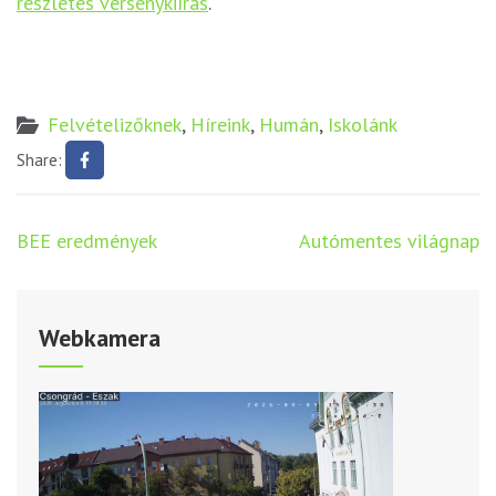
részletes versenykiírás
.
Felvételizőknek
,
Híreink
,
Humán
,
Iskolánk
Share:
Bejegyzés
BEE eredmények
Autómentes világnap
navigáció
Webkamera