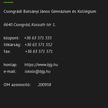
Csongrádi Batsányi János Gimnázium és Kollégium
6640 Csongrád, Kossuth tér 1.
központ:
+36 63 571 555
titkárság:
+36 63 571 552
fax:
+36 63 571 571
honlap:
https://www.bjg.hu
e-mail:
iskola@bjg.hu
OM azonosító:
200958