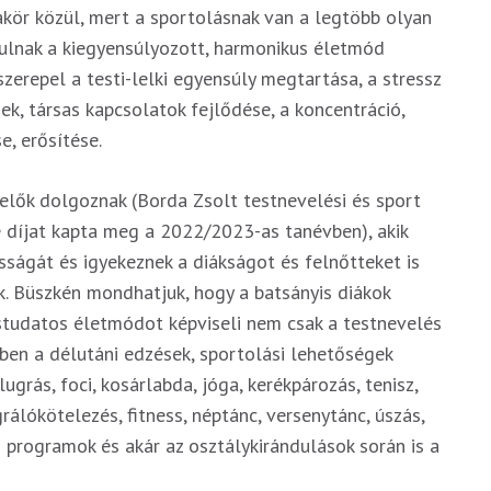
ör közül, mert a sportolásnak van a legtöbb olyan
rulnak a kiegyensúlyozott, harmonikus életmód
szerepel a testi-lelki egyensúly megtartása, a stressz
gek, társas kapcsolatok fejlődése, a koncentráció,
e, erősítése.
elők dolgoznak (Borda Zsolt testnevelési és sport
e díjat kapta meg a 2022/2023-as tanévben), akik
ságát és igyekeznek a diákságot és felnőtteket is
k. Büszkén mondhatjuk, hogy a batsányis diákok
studatos életmódot képviseli nem csak a testnevelés
en a délutáni edzések, sportolási lehetőségek
lugrás, foci, kosárlabda, jóga, kerékpározás, tenisz,
grálókötelezés, fitness, néptánc, versenytánc, úszás,
di programok és akár az osztálykirándulások során is a