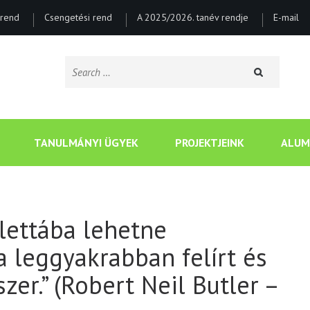
rend
Csengetési rend
A 2025/2026. tanév rendje
E-mail
Search
for:
CSONGRÁDI BATSÁNYI J
TANULMÁNYI ÜGYEK
PROJEKTJEINK
ALUM
lettába lehetne
a leggyakrabban felírt és
er.” (Robert Neil Butler –