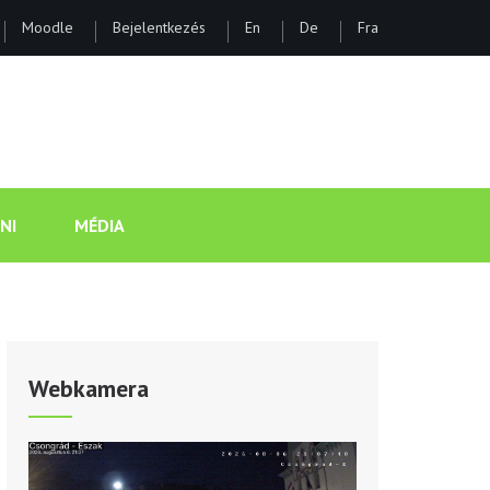
Moodle
Bejelentkezés
En
De
Fra
ÁNOS GIMNÁZIUM ÉS KOLLÉGI
NI
MÉDIA
Webkamera