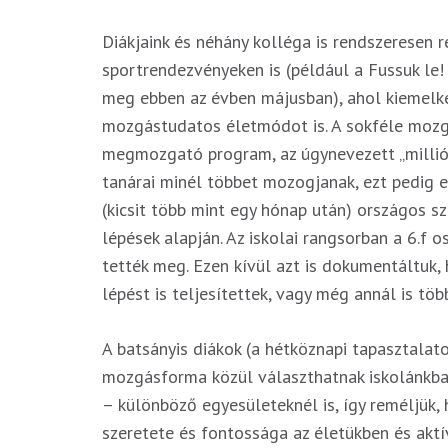
Diákjaink és néhány kolléga is rendszeresen ré
sportrendezvényeken is (például a Fussuk le!
meg ebben az évben májusban), ahol kiemelke
mozgástudatos életmódot is. A sokféle mozg
megmozgató program, az úgynevezett „milliólé
tanárai minél többet mozogjanak, ezt pedig e
(kicsit több mint egy hónap után) országos sz
lépések alapján. Az iskolai rangsorban a 6.f o
tették meg. Ezen kívül azt is dokumentáltuk,
lépést is teljesítettek, vagy még annál is töb
A batsányis diákok (a hétköznapi tapasztalat
mozgásforma közül választhatnak iskolánkban
– különböző egyesületeknél is, így reméljük
szeretete és fontossága az életükben és aktív