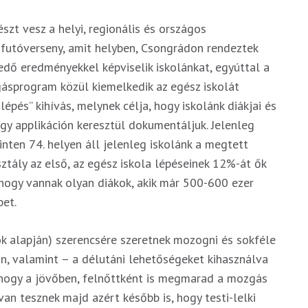
szt vesz a helyi, regionális és országos
 futóverseny, amit helyben, Csongrádon rendeztek
dő eredményekkel képviselik iskolánkat, egyúttal a
ásprogram közül kiemelkedik az egész iskolát
pés” kihívás, melynek célja, hogy iskolánk diákjai és
gy applikáción keresztül dokumentáljuk. Jelenleg
inten 74. helyen áll jelenleg iskolánk a megtett
sztály az első, az egész iskola lépéseinek 12%-át ők
 hogy vannak olyan diákok, akik már 500-600 ezer
bet.
ok alapján) szerencsére szeretnek mozogni és sokféle
, valamint – a délutáni lehetőségeket kihasználva
, hogy a jövőben, felnőttként is megmarad a mozgás
an tesznek majd azért később is, hogy testi-lelki