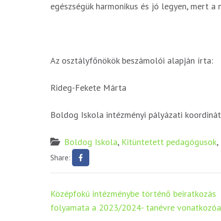
egészségük harmonikus és jó legyen, mert a
Az osztályfőnökök beszámolói alapján írta:
Rideg-Fekete Márta
Boldog Iskola intézményi pályázati koordinát
Boldog Iskola
,
Kitüntetett pedagógusok
,
Share:
Bejegyzés
Középfokú intézménybe történő beiratkozás
navigáció
folyamata a 2023/2024- tanévre vonatkozó