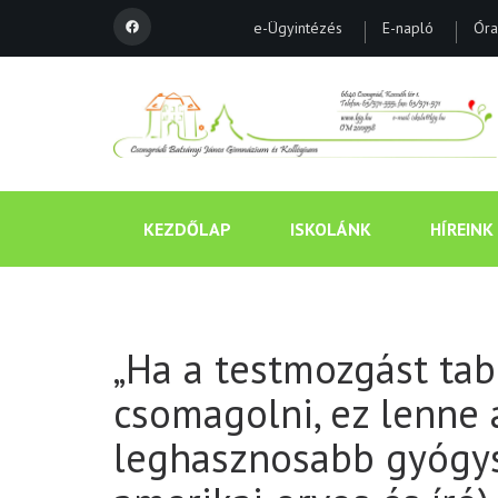
e-Ügyintézés
E-napló
Óra
KEZDŐLAP
ISKOLÁNK
HÍREINK
„Ha a testmozgást tab
csomagolni, ez lenne 
leghasznosabb gyógysz