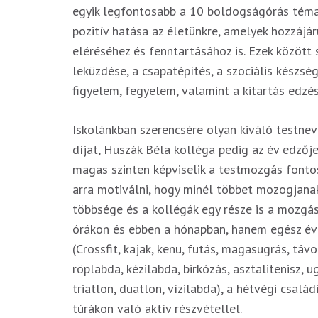
egyik legfontosabb a 10 boldogságórás témak
pozitív hatása az életünkre, amelyek hozzájá
eléréséhez és fenntartásához is. Ezek között 
leküzdése, a csapatépítés, a szociális készsé
figyelem, fegyelem, valamint a kitartás edzés
Iskolánkban szerencsére olyan kiváló testnev
díjat, Huszák Béla kolléga pedig az év edzőj
magas szinten képviselik a testmozgás fontos
arra motiválni, hogy minél többet mozogjana
többsége és a kollégák egy része is a mozgá
órákon és ebben a hónapban, hanem egész évb
(Crossfit, kajak, kenu, futás, magasugrás, távo
röplabda, kézilabda, birkózás, asztalitenisz, u
triatlon, duatlon, vízilabda), a hétvégi csalá
túrákon való aktív részvétellel.