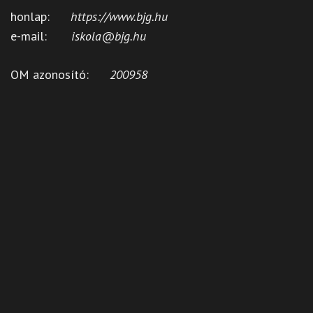
honlap:
https://www.bjg.hu
e-mail:
iskola@bjg.hu
OM azonosító:
200958