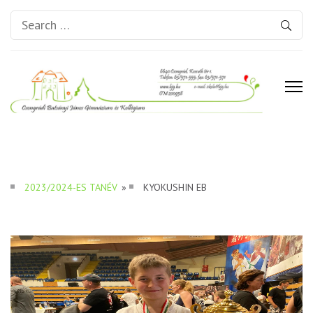
Search
for:
Csongrádi Batsányi János
Gimnázium és Kollégium
2023/2024-ES TANÉV
»
KYOKUSHIN EB