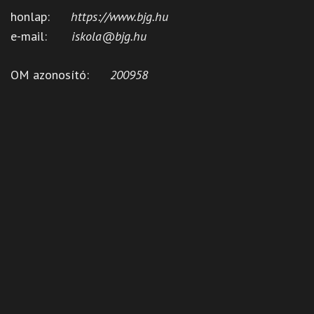
honlap:
https://www.bjg.hu
e-mail:
iskola@bjg.hu
OM azonosító:
200958