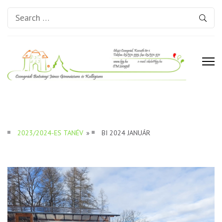
Search
for:
Csongrádi Batsányi János
Gimnázium és Kollégium
2023/2024-ES TANÉV
»
BI 2024 JANUÁR