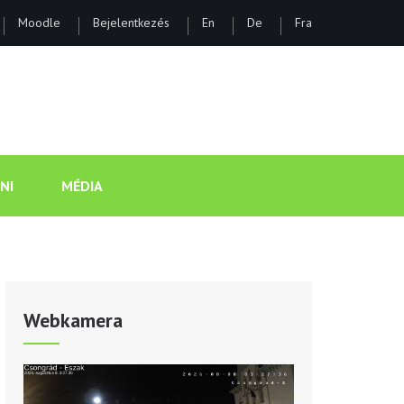
Moodle
Bejelentkezés
En
De
Fra
ÁNOS GIMNÁZIUM ÉS KOLLÉGI
NI
MÉDIA
Webkamera