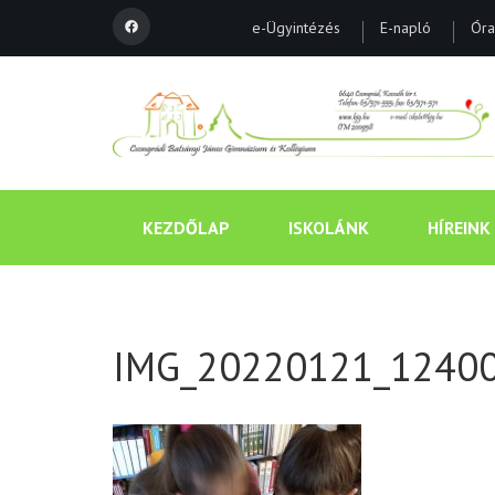
e-Ügyintézés
E-napló
Óra
KEZDŐLAP
ISKOLÁNK
HÍREINK
IMG_20220121_1240