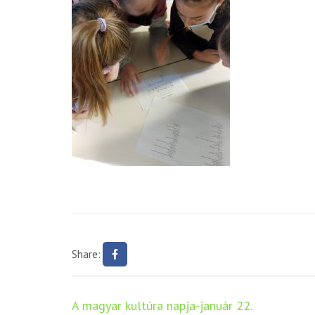
Share:
Bejegyzés
A magyar kultúra napja-január 22.