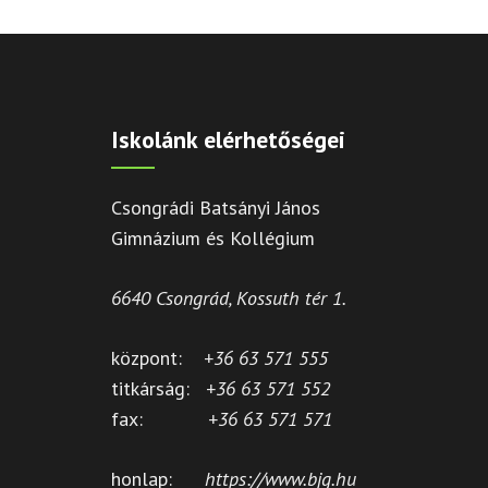
Iskolánk elérhetőségei
Csongrádi Batsányi János
Gimnázium és Kollégium
6640 Csongrád, Kossuth tér 1.
központ:
+36 63 571 555
titkárság:
+36 63 571 552
fax:
+36 63 571 571
honlap:
https://www.bjg.hu