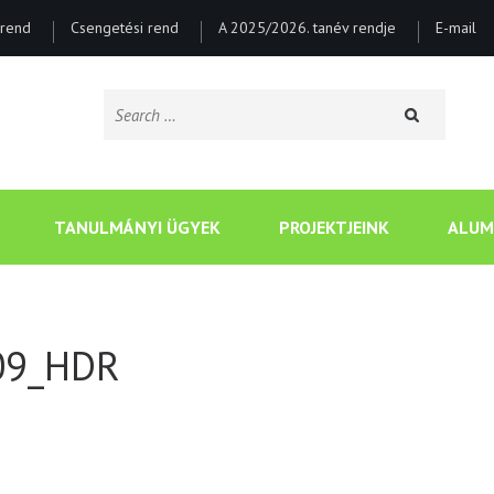
rend
Csengetési rend
A 2025/2026. tanév rendje
E-mail
Search
for:
CSONGRÁDI BATSÁNYI J
TANULMÁNYI ÜGYEK
PROJEKTJEINK
ALUM
09_HDR