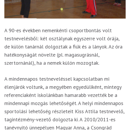
A 90-es években nemenkénti csoportbontás volt
testnevelésből: két osztálynak egyszerre volt órája,
de külön tanárnál dolgoztak a fiúk és a lányok. Az óra
hatékonyságát növelte (pl. magasugrásnál,
szertornánál), ha a nemek külön mozogtak.
A mindennapos testneveléssel kapcsolatban mi
élenjárók voltunk, a megyében egyedüliként, mintegy
referenciaként iskolánkban hamarabb vezették be a
mindennapi mozgás lehetőségét. A helyi mindennapos
sportolási lehetőség részleteit Kiss Attila testnevelő,
tagintézmény-vezető dolgozta ki. A 2010/2011-es
tanévnyitó ünnepélyen Magyar Anna, a Csongrád