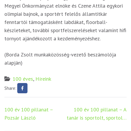
Megyei Önkormányzat elnöke és Czene Attila egykori
olimpiai bajnok, a sportért felelős államtitkár
fenntartói támogatásként labdákat, floorball-
készleteket, további sportfelszereléseket valamint hifi
tornyot ajándékozott a kezdeményezéshez.
(Borda Zsolt munkaközösség-vezető beszámolója
alapján)
100 éves
,
Híreink
Share:
Bejegyzés
100 év 100 pillanat –
100 év 100 pillanat – A
navigáció
Pozsár László
tanár is sportolt, sportol…