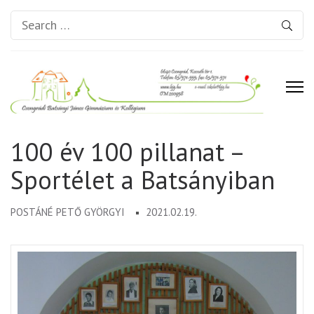
Search
for:
Csongrádi Batsányi János
100 év 100 pillanat –
Gimnázium és Kollégium
Sportélet a Batsányiban
POSTÁNÉ PETŐ GYÖRGYI
2021.02.19.