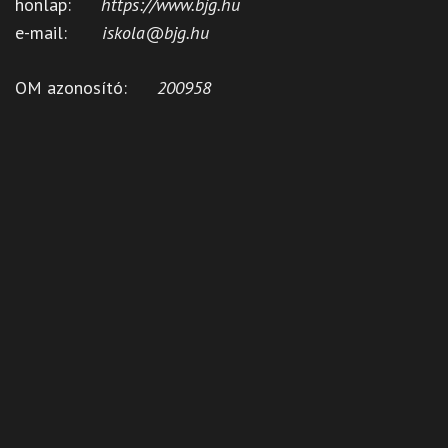
honlap:
https://www.bjg.hu
e-mail:
iskola@bjg.hu
OM azonosító:
200958