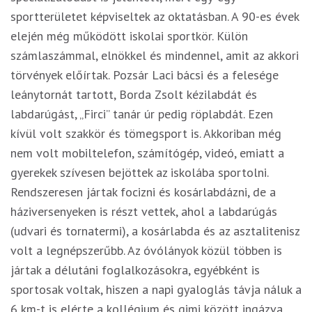
sportterületet képviseltek az oktatásban. A 90-es évek
elején még működött iskolai sportkör. Külön
számlaszámmal, elnökkel és mindennel, amit az akkori
törvények előírtak. Pozsár Laci bácsi és a felesége
leánytornát tartott, Borda Zsolt kézilabdát és
labdarúgást, „Firci” tanár úr pedig röplabdát. Ezen
kívül volt szakkör és tömegsport is. Akkoriban még
nem volt mobiltelefon, számítógép, videó, emiatt a
gyerekek szívesen bejöttek az iskolába sportolni.
Rendszeresen jártak focizni és kosárlabdázni, de a
háziversenyeken is részt vettek, ahol a labdarúgás
(udvari és tornatermi), a kosárlabda és az asztalitenisz
volt a legnépszerűbb. Az óvólányok közül többen is
jártak a délutáni foglalkozásokra, egyébként is
sportosak voltak, hiszen a napi gyaloglás távja náluk a
6 km-t is elérte a kollégium és gimi között ingázva.