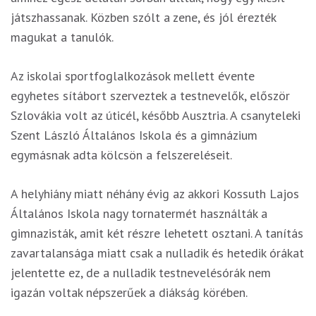
játszhassanak. Közben szólt a zene, és jól érezték
magukat a tanulók.
Az iskolai sportfoglalkozások mellett évente
egyhetes sítábort szerveztek a testnevelők, először
Szlovákia volt az úticél, később Ausztria. A csanyteleki
Szent László Általános Iskola és a gimnázium
egymásnak adta kölcsön a felszereléseit.
A helyhiány miatt néhány évig az akkori Kossuth Lajos
Általános Iskola nagy tornatermét használták a
gimnazisták, amit két részre lehetett osztani. A tanítás
zavartalansága miatt csak a nulladik és hetedik órákat
jelentette ez, de a nulladik testnevelésórák nem
igazán voltak népszerűek a diákság körében.