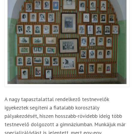
A nagy tapasztalattal rendelkező testnevelők
igyekeztek segíteni a fiatalabb korosztály
pályakezdését, hiszen hosszabb-rövidebb ideig több
testnevelő dolgozott a gimnáziumban. Munkájuk már
specializálódást is jelentett, mert egy-egy