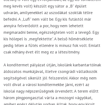
meg kevés volt) készült egy sátor a „B” épület
udvarán, amilyenekkel az uszodákat szokták télire
befedni. A „Lufi” nem vált be. Egy kis futástól már
annyira felverődött a por, hogy nem lehetett
megmaradni benne, egészségtelen volt a levegő. Egy
kis hólepel is „megfektette”. A belső hőmérséklete
pedig télen a fűtés ellenére is mínusz fok volt. Emiatt
csak néhány évet élt meg ez a létesítmény.
A konditermet pályázat útján, iskolánk karbantartóinak
áldozatos munkájával, illetve csongrádi vállalkozók
segítségével sikerült jól felszerelni. Akkor még nem
volt divat a városi konditermekbe járni, ezért az
iskolai nagy népszerűségnek örvendett. A terem előtt
három pingpongasztal várta a mozogni vágyókat,
amihez egész délután sorban álltak, hogy egy kicsit