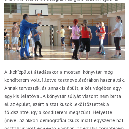
A „kék”épület átadásakor a mostani könyvtár még
konditerem volt, illetve testnevelésórákon használták.
Annak tervezték, és annak is épült, a két végében egy-
egy kis lelátóval. A könyvtár súlyát viszont nem bírta
el az épület, ezért a statikusok leköltöztették a
földszintre, így a konditerem megszűnt. Helyette
(mivel az akkori demográfiai csúcs miatt egyszerre hat
osztály is volt egy évfolyamban, az egy kis tornaterem