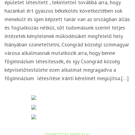
épületet létesített , tekintettel továbbá arra, hogy
hazánkat ért gyászos békekötés következtében sok
menekült és igen képzett tanár van az országban állás
és foglalkozás nélkül, sőt tudomásunk szerint teljes
intézetek kénytelenek működésüket megfelelő hely
hiányában szüneteltetni, Csongrád községi színmagyar
városa alkalmasnak mutatkozik arra, hogy benne
főgimnázium létesítessék, és így Csongrád község
képviselőtestülete ezen alkalmat megragadva a
főgimnázium létesítése iránti kérelmét megújítsa.[…]
[DIAVETÍTÉS INDÍTÁSA]