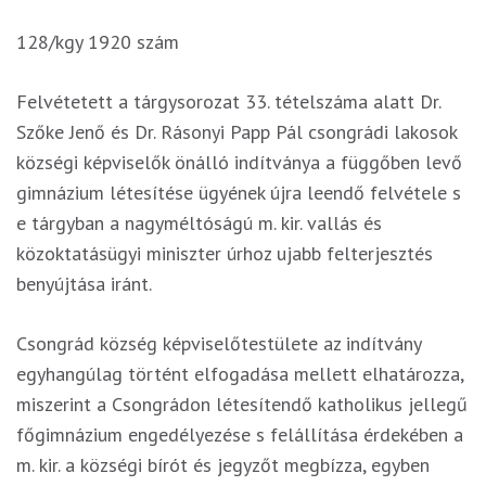
128/kgy 1920 szám
Felvétetett a tárgysorozat 33. tételszáma alatt Dr.
Szőke Jenő és Dr. Rásonyi Papp Pál csongrádi lakosok
községi képviselők önálló indítványa a függőben levő
gimnázium létesítése ügyének újra leendő felvétele s
e tárgyban a nagyméltóságú m. kir. vallás és
közoktatásügyi miniszter úrhoz ujabb felterjesztés
benyújtása iránt.
Csongrád község képviselőtestülete az indítvány
egyhangúlag történt elfogadása mellett elhatározza,
miszerint a Csongrádon létesítendő katholikus jellegű
főgimnázium engedélyezése s felállítása érdekében a
m. kir. a községi bírót és jegyzőt megbízza, egyben