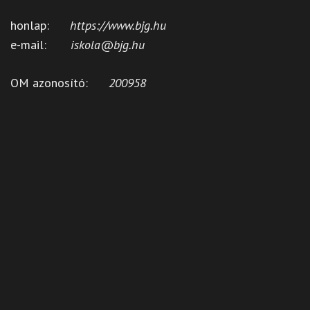
honlap:
https://www.bjg.hu
e-mail:
iskola@bjg.hu
OM azonosító:
200958