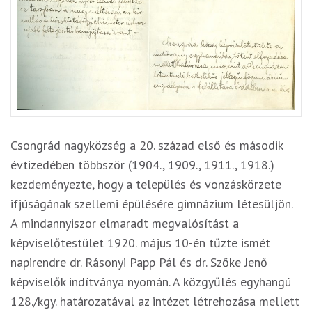
Csongrád nagyközség a 20. század első és második
évtizedében többször (1904., 1909., 1911., 1918.)
kezdeményezte, hogy a település és vonzáskörzete
ifjúságának szellemi épülésére gimnázium létesüljön.
A mindannyiszor elmaradt megvalósítást a
képviselőtestület 1920. május 10-én tűzte ismét
napirendre dr. Rásonyi Papp Pál és dr. Szőke Jenő
képviselők indítványa nyomán. A közgyűlés egyhangú
128./kgy. határozatával az intézet létrehozása mellett