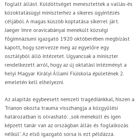
foglalt állást. Küldöttséget menesztettek a vallás-és
közoktatásügyi miniszterhez a sikeres ügyintézés
céljából. A magas küszöb koptatása sikerrel járt.
Jaeger Imre oravicabányai menekült községi
főgimnáziumi igazgató 1920 októberében megbízást
kapott, hogy szervezze meg az egyelőre egy
osztályból álló intézetet. Ugyancsak a miniszter
rendelkezett arról, hogy az új oktatási intézményt a
helyi Magyar Királyi Állami Fiúiskola épületének 2.
emeletén kell elhelyezni.
Az alapítás egybeesett nemzeti tragédiánkkal, hiszen a
Trianon okozta trauma visszhangja a közgyűlési
határozatban is olvasható: „sok menekült és igen
képzett tanár van az országban állás és foglalkozás
nélkül”. Az első igazgató sorsa is ezt példázza.