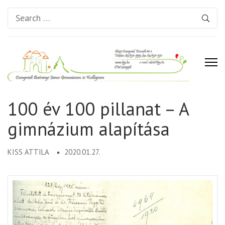
Search
for:
Csongrádi Batsányi János
100 év 100 pillanat – A
Gimnázium és Kollégium
gimnázium alapítása
KISS ATTILA
2020.01.27.