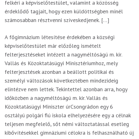
felkéri a képviselőtestület, valamint a közösség
érdeklődő tagjait, hogy ezen küldöttségben minél
számosabban résztvenni szíveskedjenek. […]
A főgimnázium létesítése érdekében a községi
képviselőtestület már előzőleg ismételt
felterjesztéseket intézett a nagyméltóságú m. kir.
Vallás és Közoktatásügyi Minisztériumhoz, mely
felterjesztések azonban a beállott politikai és
személyi változások következtében mindezideig
elintézve nem lettek. Tekintettel azonban arra, hogy
időközben a nagyméltóságú m. kir. Vallás és
Közoktatásügyi Miniszter úrCsongrádon egy 6
osztályú polgári fiú iskola elhelyezésére egy a célnak
teljesen megfelelő, sőt némi változtatással esetleg
kibővítésekkel gimnáziumi célokra is felhasználható új