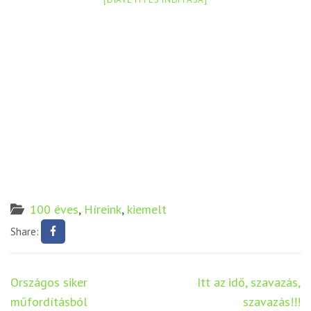
100 éves
,
Híreink
,
kiemelt
Share:
Bejegyzés
Országos siker
Itt az idő, szavazás,
navigáció
műfordításból
szavazás!!!