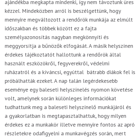
ajándékba megkapta mindenki, így nem távoztunk üres
kézzel. Mindeközben arról is beszélgettünk, hogy
mennyire megváltozott a rendőrök munkája az elmúlt
időszakban és többek között ez a fajta
személyazonosítás nagyban megkönnyíti és
meggyorsítja a bűnözők elfogását. A másik helyszínen
érdekes tájékoztatót hallottunk a rendőrök által
használt eszközökről, fegyverekről, védelmi
ruházatról és a kíváncsi, egyúttal bátrabb diákok fel is
próbálhatták ezeket. A nap talán legérdekesebb
eseménye egy baleseti helyszínelés nyomon követése
volt, amelynek során különleges információkat
tudhattunk meg a baleseti helyszínelő munkájáról és
a gyakorlatban is megtapasztalhattuk, hogy milyen
érdekes ez a munkakör illetve mennyire fontos az apró
részletekre odafigyelni a munkavégzés során, mert