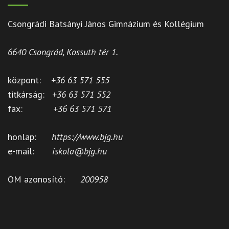
Csongrádi Batsányi János Gimnázium és Kollégium
6640 Csongrád, Kossuth tér 1.
központ:
+36 63 571 555
titkárság:
+36 63 571 552
fax:
+36 63 571 571
honlap:
https://www.bjg.hu
e-mail:
iskola@bjg.hu
OM azonosító:
200958