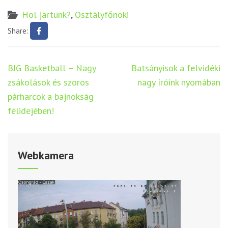
Hol jártunk?
,
Osztályfőnöki
Share:
Bejegyzés
BJG Basketball – Nagy
Batsányisok a felvidéki
navigáció
zsákolások és szoros
nagy íróink nyomában
párharcok a bajnokság
félidejében!
Webkamera