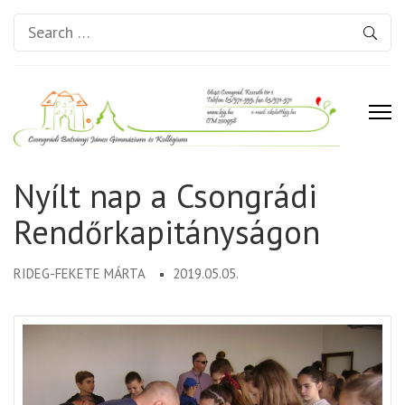
Search
for:
Csongrádi Batsányi János
Nyílt nap a Csongrádi
Gimnázium és Kollégium
Rendőrkapitányságon
RIDEG-FEKETE MÁRTA
2019.05.05.