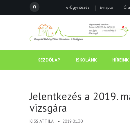
e-Ügyintézés
E-napló
Óra
KEZDŐLAP
ISKOLÁNK
HÍREINK
Jelentkezés a 2019. má
vizsgára
KISS ATTILA
2019.01.30.