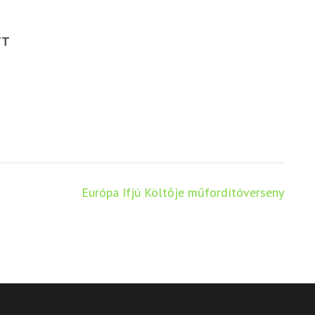
TT
Európa Ifjú Költője műfordítóverseny