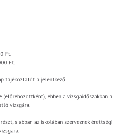
0 Ft.
000 Ft.
p tájékoztatót a jelentkező.
 le (előrehozottként), ebben a vizsgaidőszakban a
ótló vizsgára.
részt, s abban az iskolában szerveznek érettségi
vizsgára.