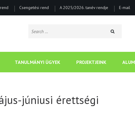
rend
Csengetési rend
A 2025/2026. tanév rendje
E-mail
Search
for:
CSONGRÁDI BATSÁNYI J
TANULMÁNYI ÜGYEK
PROJEKTJEINK
ALUM
jus-júniusi érettségi