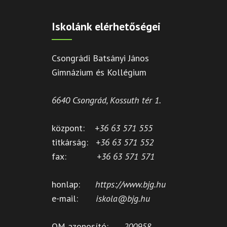
Iskolánk elérhetőségei
Csongrádi Batsányi János
Gimnázium és Kollégium
6640 Csongrád, Kossuth tér 1.
központ:
+36 63 571 555
titkárság:
+36 63 571 552
fax:
+36 63 571 571
honlap:
https://www.bjg.hu
e-mail:
iskola@bjg.hu
OM azonosító:
200958